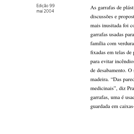
As garrafas de plás
Edição 99
mai 2004
discussões e propost
mais inusitada foi c
garrafas usadas par
família com verdura
fixadas em telas de 
para evitar incêndio
de desabamento. O si
madeira. “Das pared
medicinais”, diz Pr
garrafas, uma é usa
guardada em caixas