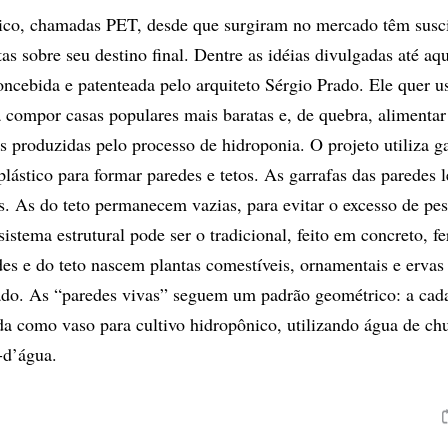
tico, chamadas PET, desde que surgiram no mercado têm susc
as sobre seu destino final. Dentre as idéias divulgadas até aqu
oncebida e patenteada pelo arquiteto Sérgio Prado. Ele quer u
a compor casas populares mais baratas e, de quebra, alimenta
s produzidas pelo processo de hidroponia. O projeto utiliza ga
plástico para formar paredes e tetos. As garrafas das paredes
s. As do teto permanecem vazias, para evitar o excesso de pes
stema estrutural pode ser o tradicional, feito em concreto, fe
es e do teto nascem plantas comestíveis, ornamentais e ervas
ado. As “paredes vivas” seguem um padrão geométrico: a cad
da como vaso para cultivo hidropônico, utilizando água de ch
-d’água.