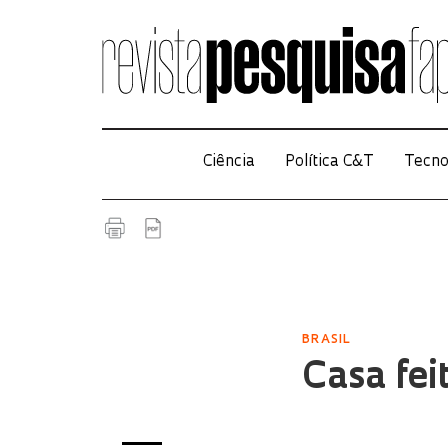
Ciência
Política C&T
Tecno
BRASIL
Casa fei