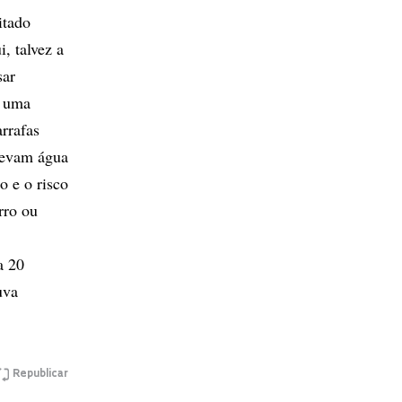
itado
i, talvez a
sar
r uma
rrafas
 levam água
o e o risco
rro ou
a 20
uva
Republicar