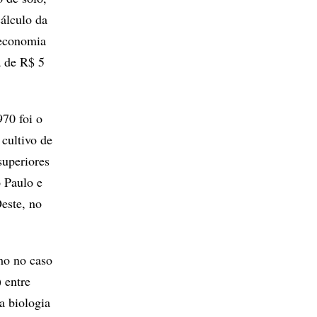
álculo da
 economia
a de R$ 5
970 foi o
cultivo de
superiores
o Paulo e
Oeste, no
mo no caso
 entre
a biologia