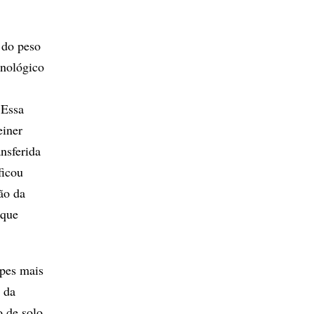
 do peso
cnológico
 Essa
einer
nsferida
ficou
ão da
 que
rpes mais
 da
 de solo,