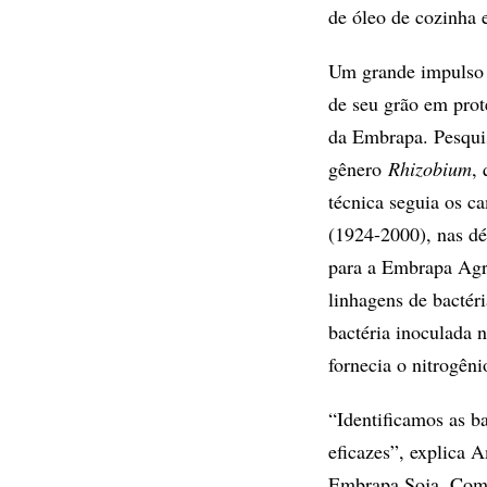
de óleo de cozinha 
Um grande impulso 
de seu grão em prot
da Embrapa. Pesqui
gênero
Rhizobium
, 
técnica seguia os c
(1924-2000), nas dé
para a Embrapa Agro
linhagens de bactér
bactéria inoculada 
fornecia o nitrogêni
“Identificamos as b
eficazes”, explica 
Embrapa Soja. Com a