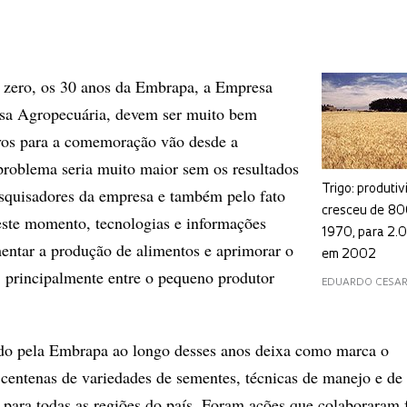
zero, os 30 anos da Embrapa, a Empresa
isa Agropecuária, devem ser muito bem
ivos para a comemoração vão desde a
problema seria muito maior sem os resultados
Trigo: produti
squisadores da empresa e também pelo fato
cresceu de 80
neste momento, tecnologias e informações
1970, para 2.
mentar a produção de alimentos e aprimorar o
em 2002
a, principalmente entre o pequeno produtor
EDUARDO CESA
do pela Embrapa ao longo desses anos deixa como marca o
centenas de variedades de sementes, técnicas de manejo e de 
 para todas as regiões do país. Foram ações que colaboraram 