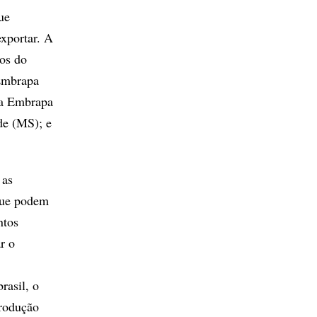
ue
exportar. A
tos do
 Embrapa
 a Embrapa
e (MS); e
 as
 que podem
ntos
r o
rasil, o
produção