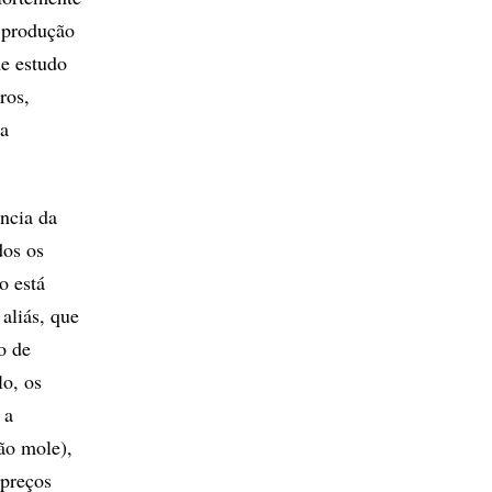
a produção
e estudo
ros,
da
ncia da
dos os
o está
aliás, que
o de
o, os
 a
ão mole),
 preços