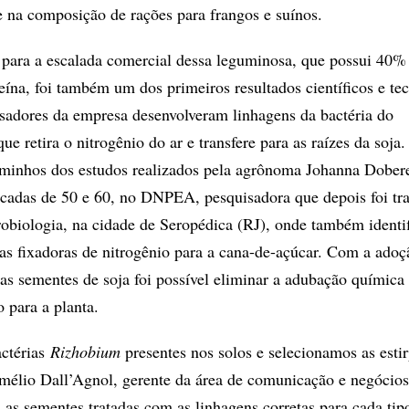
e na composição de rações para frangos e suínos.
para a escalada comercial dessa leguminosa, que possui 40%
eína, foi também um dos primeiros resultados científicos e te
sadores da empresa desenvolveram linhagens da bactéria do
que retira o nitrogênio do ar e transfere para as raízes da soja.
aminhos dos estudos realizados pela agrônoma Johanna Dober
cadas de 50 e 60, no DNPEA, pesquisadora que depois foi tra
biologia, na cidade de Seropédica (RJ), onde também identi
ias fixadoras de nitrogênio para a cana-de-açúcar. Com a adoç
nas sementes de soja foi possível eliminar a adubação química
o para a planta.
actérias
Rizhobium
presentes nos solos e selecionamos as esti
Amélio Dall’Agnol, gerente da área de comunicação e negócios
s sementes tratadas com as linhagens corretas para cada tipo