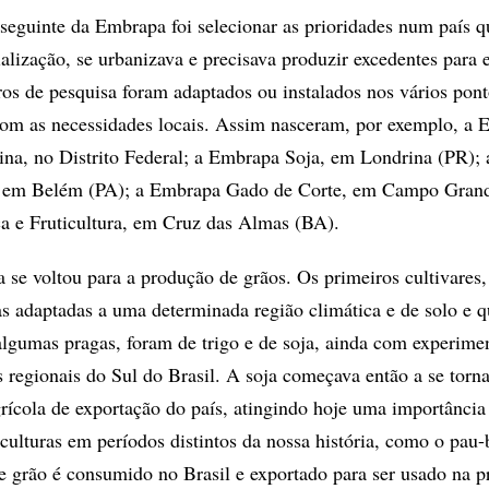
 seguinte da Embrapa foi selecionar as prioridades num país q
alização, se urbanizava e precisava produzir excedentes para 
tros de pesquisa foram adaptados ou instalados nos vários pon
com as necessidades locais. Assim nasceram, por exemplo, a
ina, no Distrito Federal; a Embrapa Soja, em Londrina (PR);
, em Belém (PA); a Embrapa Gado de Corte, em Campo Grand
 e Fruticultura, em Cruz das Almas (BA).
 se voltou para a produção de grãos. Os primeiros cultivares,
as adaptadas a uma determinada região climática e de solo e
 algumas pragas, foram de trigo e de soja, ainda com experime
s regionais do Sul do Brasil. A soja começava então a se torna
grícola de exportação do país, atingindo hoje uma importância
ulturas em períodos distintos da nossa história, como o pau-b
se grão é consumido no Brasil e exportado para ser usado na 