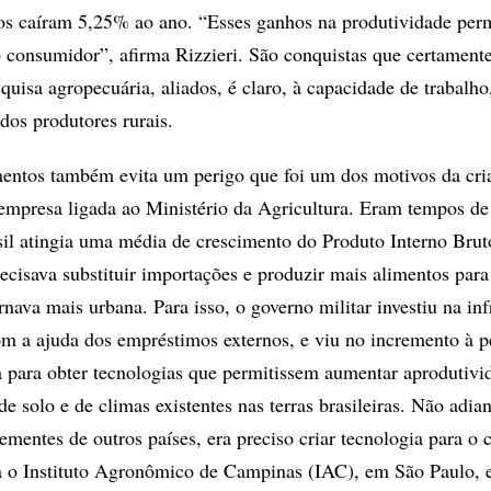
os caíram 5,25% ao ano. “Esses ganhos na produtividade per
 consumidor”, afirma Rizzieri. São conquistas que certament
uisa agropecuária, aliados, é claro, à capacidade de trabalho
dos produtores rurais.
mentos também evita um perigo que foi um dos motivos da cri
mpresa ligada ao Ministério da Agricultura. Eram tempos de
il atingia uma média de crescimento do Produto Interno Brut
ecisava substituir importações e produzir mais alimentos par
nava mais urbana. Para isso, o governo militar investiu na inf
com a ajuda dos empréstimos externos, e viu no incremento à p
a para obter tecnologias que permitissem aumentar aprodutivi
 de solo e de climas existentes nas terras brasileiras. Não adia
ementes de outros países, era preciso criar tecnologia para o
 o Instituto Agronômico de Campinas (IAC), em São Paulo, e