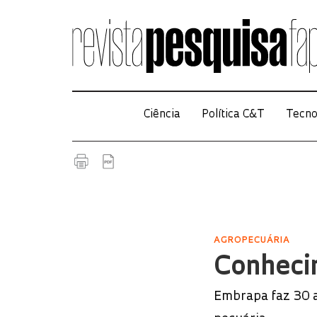
Ciência
Política C&T
Tecno
AGROPECUÁRIA
Conheci
Embrapa faz 30 a