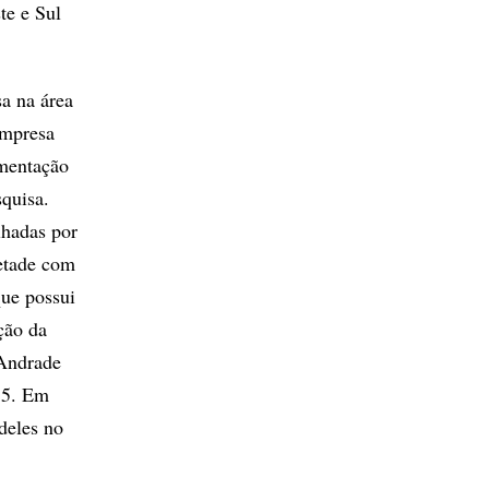
te e Sul
a na área
empresa
imentação
quisa.
lhadas por
metade com
que possui
ção da
 Andrade
985. Em
deles no