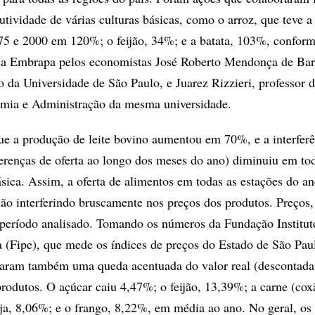
tividade de várias culturas básicas, como o arroz, que teve 
75 e 2000 em 120%; o feijão, 34%; e a batata, 103%, conform
 da Embrapa pelos economistas José Roberto Mendonça de Bar
o da Universidade de São Paulo, e Juarez Rizzieri, professor 
mia e Administração da mesma universidade.
e a produção de leite bovino aumentou em 70%, e a interferê
ferenças de oferta ao longo dos meses do ano) diminuiu em to
sica. Assim, a oferta de alimentos em todas as estações do an
não interferindo bruscamente nos preços dos produtos. Preços, 
período analisado. Tomando os números da Fundação Institut
(Fipe), que mede os índices de preços do Estado de São Paul
taram também uma queda acentuada do valor real (descontada
 produtos. O açúcar caiu 4,47%; o feijão, 13,39%; a carne (cox
ja, 8,06%; e o frango, 8,22%, em média ao ano. No geral, os