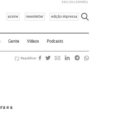
ENGLISH
ESPAÑOL
assine
newsletter
edição impressa
e
Gente
Vídeos
Podcasts
Republicar
ra e a