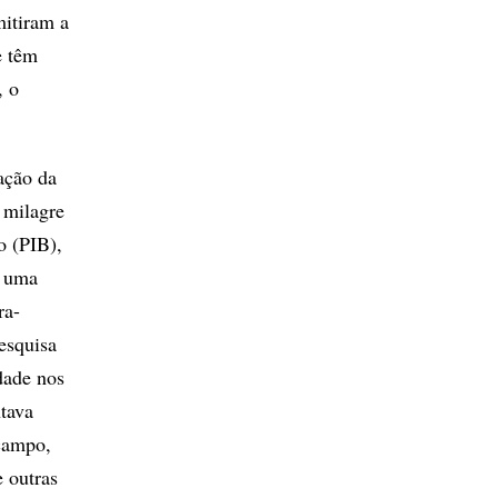
mitiram a
e têm
, o
ação da
 milagre
o (PIB),
a uma
ra-
esquisa
dade nos
ntava
 campo,
 outras