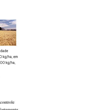
vidade
0 kg/ha, em
000 kg/ha,
R
controle
fortemente