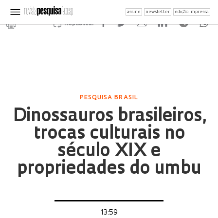
assine
newsletter
edição impressa
Republicar
PESQUISA BRASIL
Dinossauros brasileiros,
trocas culturais no
século XIX e
propriedades do umbu
13:59