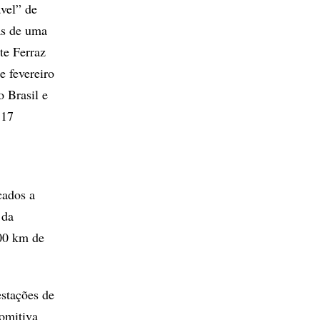
vel” de
as de uma
te Ferraz
e fevereiro
 Brasil e
 17
cados a
 da
000 km de
estações de
comitiva