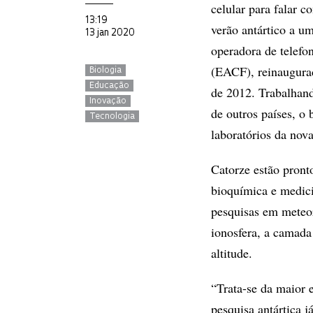
celular para falar 
13:19
verão antártico a u
13 jan 2020
operadora de telefo
(EACF), reinaugurad
Biologia
Educação
de 2012. Trabalhand
Inovação
de outros países, o 
Tecnologia
laboratórios da nova
Catorze estão pront
bioquímica e medici
pesquisas em meteor
ionosfera, a camada
altitude.
“Trata-se da maior e
pesquisa antártica j