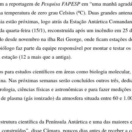
com a reportagem de
Pesquisa FAPESP
em “uma manhã agradá
ma temperatura de zero grau Celsius (ºC). Duas grandes anten
nia estão próximas, logo atrás da Estação Antártica Comandan
a quarta-feira (15/1), reconstruída após um incêndio em 25 d
o desde novembro na ilha Rei George, onde ficam estações do
biólogo faz parte da equipe responsável por montar e testar os
 estação (12 a mais que a antiga).
os para estudos científicos em áreas como biologia molecular,
na. Nas próximas semanas serão concluídos outros três, dedi
ologia, ciências físicas e astronômicas e para fazer medições
 de plasma (gás ionizado) da atmosfera situada entre 60 e 1.
strutura científica da Península Antártica e uma das maiores 
á construídas”, disse Câmara, poucos dias antes de receber a 