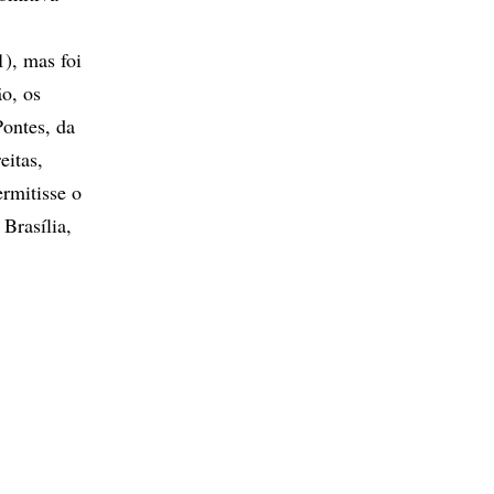
1), mas foi
o, os
ontes, da
eitas,
rmitisse o
Brasília,