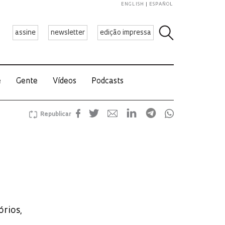
ENGLISH
ESPAÑOL
assine
newsletter
edição impressa
e
Gente
Vídeos
Podcasts
Republicar
órios,