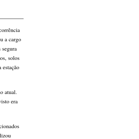
corrência
u a cargo
s segura
os, solos
a estação
o atual.
isto era
ecionados
lizou