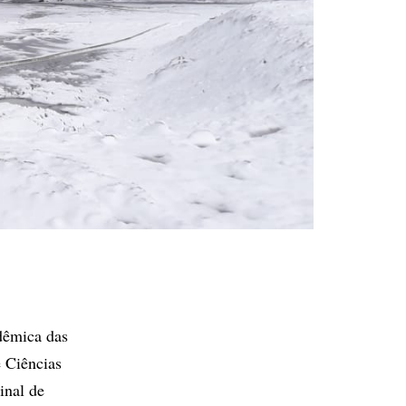
2
dêmica das
e Ciências
inal de