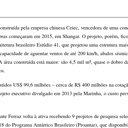
construída pela empresa chinesa Ceiec, vencedora de uma con
obras começaram em 2015, em Shangai. O projeto, porém, fico
uitetura brasileiro Estúdio 41, que projetou uma estrutura mai
 capacidade de aguentar ventos de até 200 km/h, abalos sísmic
A área construída está maior: são 4,5 mil m², quase o dobro d
os.
estidos US$ 99,6 milhões – cerca de R$ 400 milhões na cotaçã
jeto executivo divulgado em 2013 pela Marinha, o custo prev
e Ferraz volta à ativa recebendo 9 projetos de pesquisa sel
18 do Programa Antártico Brasileiro (Proantar), que disponibi