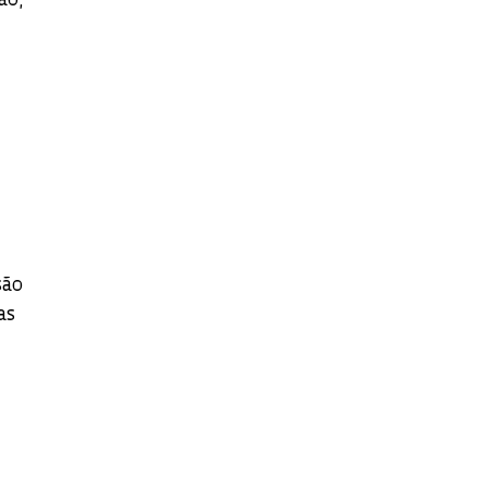
ão;
são
as