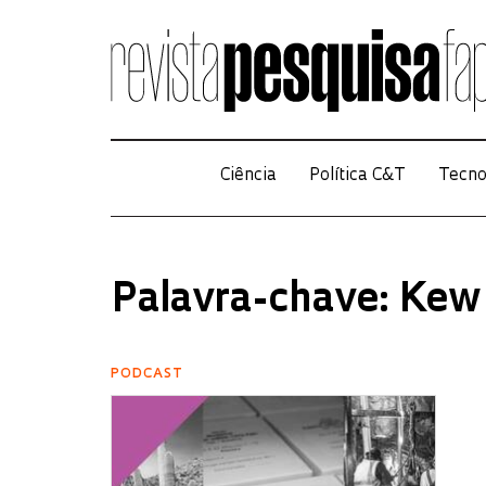
Ciência
Política C&T
Tecno
Palavra-chave: Kew
PODCAST