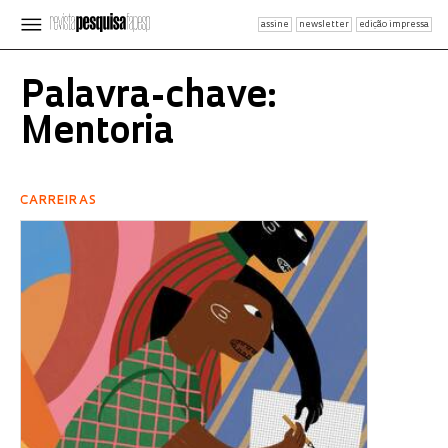
assine
newsletter
edição impressa
Palavra-chave:
Mentoria
CARREIRAS