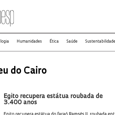
logia
Humanidades
Ética
Saúde
Sustentabilidad
u do Cairo
Egito recupera estátua roubada de
3.400 anos
Egito recupera estátua do faraó Ramsés II, roubada ent