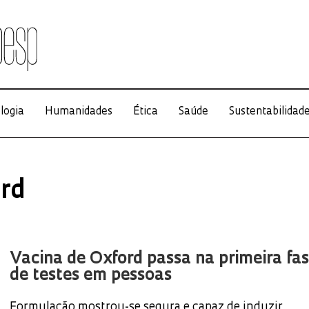
logia
Humanidades
Ética
Saúde
Sustentabilidad
rd
Vacina de Oxford passa na primeira fa
de testes em pessoas
Formulação mostrou-se segura e capaz de induzir