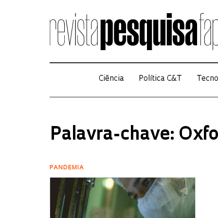
Ciência
Política C&T
Tecno
Palavra-chave: Oxfo
PANDEMIA