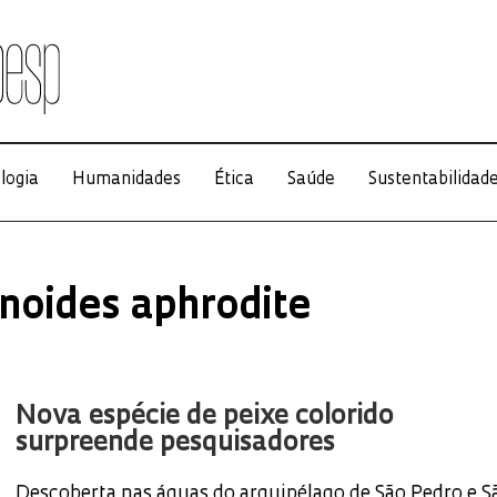
logia
Humanidades
Ética
Saúde
Sustentabilidad
noides aphrodite
Nova espécie de peixe colorido
surpreende pesquisadores
Descoberta nas águas do arquipélago de São Pedro e S