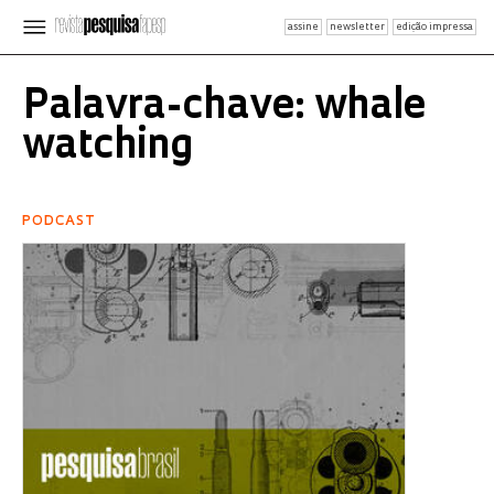
assine
newsletter
edição impressa
Palavra-chave: whale
watching
PODCAST