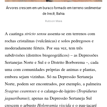
Árvores crescem em um buraco formado em terreno sedimentar
de Irecê, Bahia
Rubson Maia
A caatinga
stricto sensu
assenta-se em terrenos com
rochas cristalinas (vulcânicas) e solos pedregosos e
moderadamente férteis. Por sua vez, tem três
subdivisões (distritos biogeográficos) – as Depressões
Sertanejas Norte e Sul e o Distrito Borborema –, cada
uma com comunidades próprias de animas e plantas,
embora sejam vizinhas. Só na Depressão Sertaneja
Norte, podem ser encontrados, por exemplo, a palmeira
Syagrus cearenses
e o calango-de-lajeiro (
Tropidurus
jaguaribanus
); apenas na Depressão Sertaneja Sul
crescem o arbusto
Holoregmia viscida
e o pau-jacaré