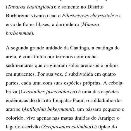
(
Tabaroa caatingicola
); e somente no Distrito
Borborema vivem o cacto
Pilosocereus chrysostele
e a
erva de flores lilases, a dormideira (
Mimosa
borboremae
).
A segunda grande unidade da Caatinga, a caatinga de
areia, é constituída por terrenos com rochas
sedimentares que originaram solos arenosos e pobres
em nutrientes. Por sua vez, é subdividida em quatro
partes, cada uma com suas espécies próprias. A cebola-
brava (
Cearanthes fuscoviolacea
) é uma das espécies
endêmicas do distrito Ibiapaba-Piauí; o soldadinho-do-
araripe (
Antilophia bokermanni
), um pássaro pequeno e
colorido, vive apenas nas matas úmidas do Araripe; o
lagarto-escrivão (
Scriptosaura catimbau
) é típico do