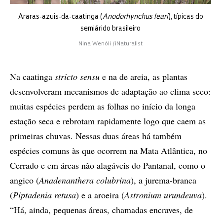
Araras-azuis-da-caatinga (
Anodorhynchus leari
), típicas do
semiárido brasileiro
Nina Wenóli /iNaturalist
Na caatinga
stricto sensu
e na de areia, as plantas
desenvolveram mecanismos de adaptação ao clima seco:
muitas espécies perdem as folhas no início da longa
estação seca e rebrotam rapidamente logo que caem as
primeiras chuvas. Nessas duas áreas há também
espécies comuns às que ocorrem na Mata Atlântica, no
Cerrado e em áreas não alagáveis do Pantanal, como o
angico (
Anadenanthera colubrina
), a jurema-branca
(
Piptadenia retusa
) e a aroeira (
Astronium urundeuva
).
“Há, ainda, pequenas áreas, chamadas encraves, de