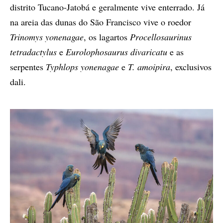
distrito Tucano-Jatobá e geralmente vive enterrado. Já
na areia das dunas do São Francisco vive o roedor
Trinomys yonenagae
, os lagartos
Procellosaurinus
tetradactylus
e
Eurolophosaurus divaricatu
e as
serpentes
Typhlops yonenagae
e
T. amoipira
, exclusivos
dali.