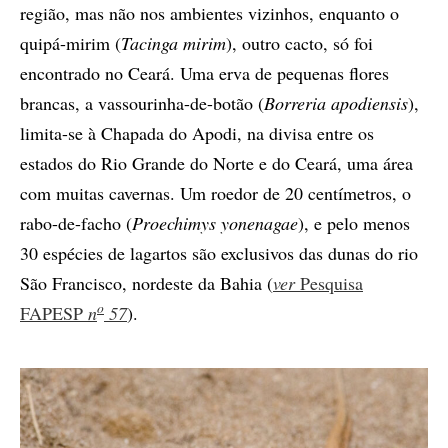
região, mas não nos ambientes vizinhos, enquanto o
quipá-mirim (
Tacinga mirim
), outro cacto, só foi
encontrado no Ceará. Uma erva de pequenas flores
brancas, a vassourinha-de-botão (
Borreria apodiensis
),
limita-se à Chapada do Apodi, na divisa entre os
estados do Rio Grande do Norte e do Ceará, uma área
com muitas cavernas. Um roedor de 20 centímetros, o
rabo-de-facho (
Proechimys yonenagae
), e pelo menos
30 espécies de lagartos são exclusivos das dunas do rio
São Francisco, nordeste da Bahia (
ver
Pesquisa
o
FAPESP
n
57
).