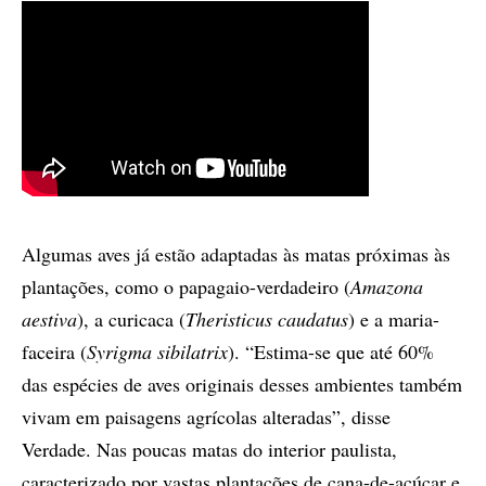
Algumas aves já estão adaptadas às matas próximas às
plantações, como o papagaio-verdadeiro (
Amazona
aestiva
), a curicaca (
Theristicus caudatus
) e a maria-
faceira (
Syrigma sibilatrix
). “Estima-se que até 60%
das espécies de aves originais desses ambientes também
vivam em paisagens agrícolas alteradas”, disse
Verdade. Nas poucas matas do interior paulista,
caracterizado por vastas plantações de cana-de-açúcar e