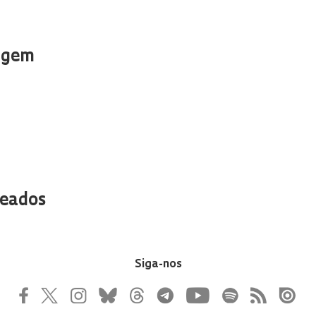
nagem
teados
Siga-nos