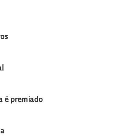
ros
l
ra é premiado
ma