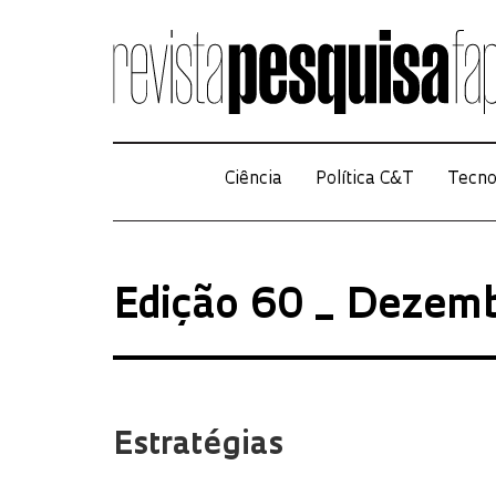
Ciência
Política C&T
Tecno
Edição 60 _ Dezem
Estratégias