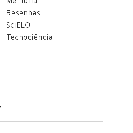
Memória
Resenhas
SciELO
Tecnociência
O