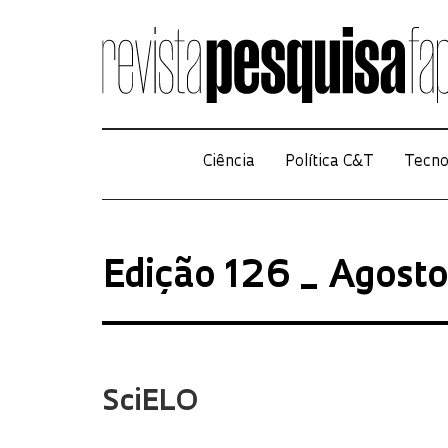
Ciência
Política C&T
Tecno
Edição 126 _ Agost
SciELO