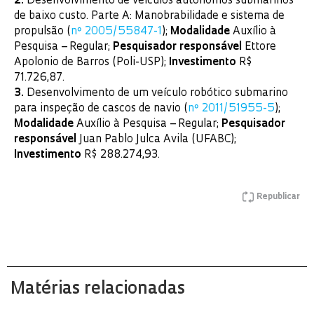
2.
Desenvolvimento de veículos autônomos submarinos
de baixo custo. Parte A: Manobrabilidade e sistema de
propulsão (
nº 2005/55847-1
);
Modalidade
Auxílio à
Pesquisa – Regular;
Pesquisador responsável
Ettore
Apolonio de Barros (Poli-USP);
Investimento
R$
71.726,87.
3.
Desenvolvimento de um veículo robótico submarino
para inspeção de cascos de navio (
nº 2011/51955-5
);
Modalidade
Auxílio à Pesquisa – Regular;
Pesquisador
responsável
Juan Pablo Julca Avila (UFABC);
Investimento
R$ 288.274,93.
Republicar