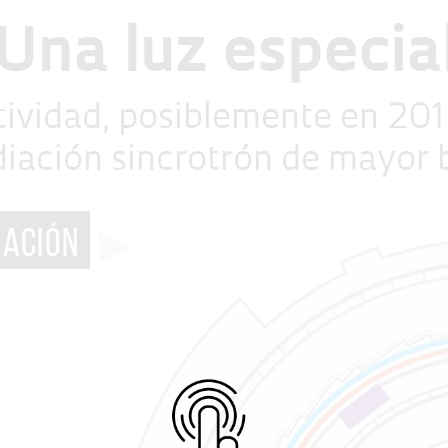
Una luz especia
ividad, posiblemente en 2019
diación sincrotrón de mayor 
▶
IACIÓN