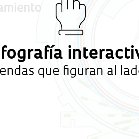
namiento
nfografía interacti
yendas que figuran al la