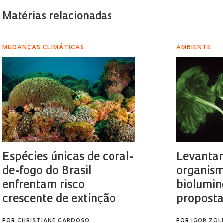
Matérias relacionadas
MUDANÇAS CLIMÁTICAS
AMBIENTE
Espécies únicas de coral-
Levanta
de-fogo do Brasil
organis
enfrentam risco
biolumin
crescente de extinção
propostas
POR
CHRISTIANE CARDOSO
POR
IGOR ZOL