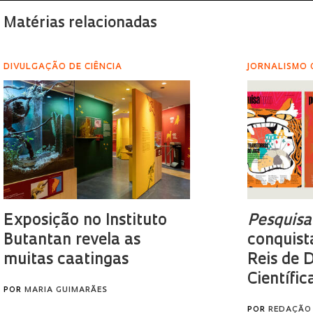
Matérias relacionadas
DIVULGAÇÃO DE CIÊNCIA
JORNALISMO 
Exposição no Instituto
Pesquis
Butantan revela as
conquist
muitas caatingas
Reis de 
Científic
POR
MARIA GUIMARÃES
POR
REDAÇÃO