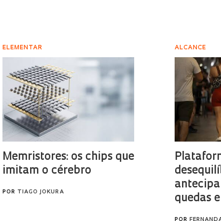
ELEMENTAR
ALCANCE
Memristores: os chips que
Platafor
imitam o cérebro
desequilí
antecipa
POR
TIAGO JOKURA
quedas e
POR
FERNAND