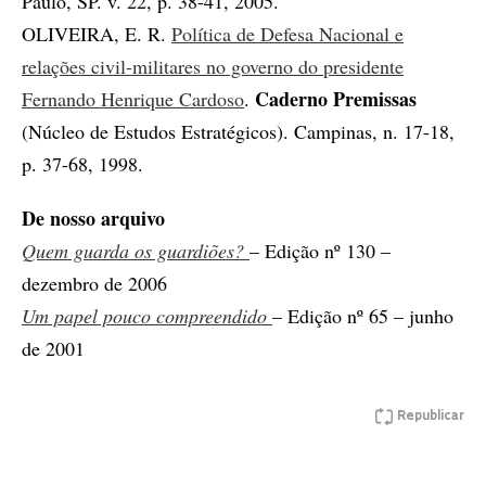
Paulo, SP. v. 22, p. 38-41, 2005.
OLIVEIRA, E. R.
Política de Defesa Nacional e
relações civil-militares no governo do presidente
Caderno Premissas
Fernando Henrique Cardoso
.
(Núcleo de Estudos Estratégicos). Campinas, n. 17-18,
p. 37-68, 1998.
De nosso arquivo
Quem guarda os guardiões?
– Edição nº 130 –
dezembro de 2006
Um papel pouco compreendido
– Edição nº 65 – junho
de 2001
Republicar