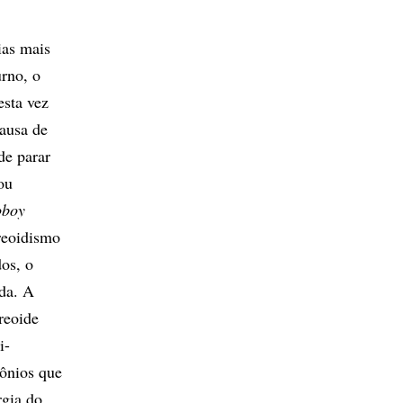
ias mais
urno, o
esta vez
ausa de
de parar
ou
oboy
ireoidismo
os, o
ada. A
reoide
i-
mônios que
rgia do