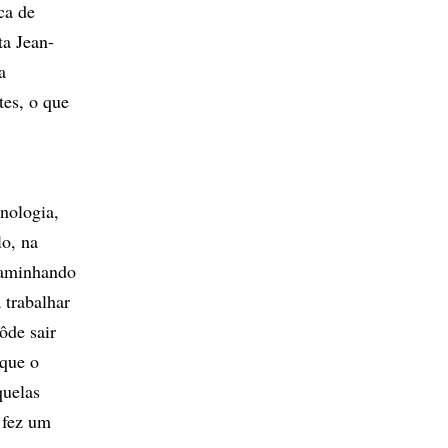
ca de
ta Jean-
a
tes, o que
nologia,
lo, na
caminhando
 trabalhar
ôde sair
 que o
quelas
 fez um