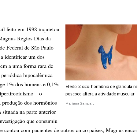
cil feito em 1998 inquietou
 Magnus Régios Dias da
ade Federal de São Paulo
 a identificar um dos
õem a uma forma rara de
ia periódica hipocalêmica
inge 1% dos homens e 0,1%
Efeito tóxico: hormônio de glândula 
pertireoidismo – o
pescoço altera a atividade muscular
 produção dos hormônios
Mariana Sampaio
a situada na parte anterior
nvestigação que consumiu
 e contou com pacientes de outros cinco países, Magnus enco