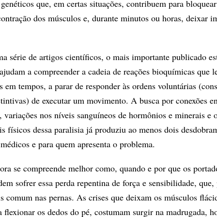
 genéticos que, em certas situações, contribuem para bloquear
ontração dos músculos e, durante minutos ou horas, deixar i
 série de artigos científicos, o mais importante publicado es
 ajudam a compreender a cadeia de reações bioquímicas que 
 em tempos, a parar de responder às ordens voluntárias (cons
nstintivas) de executar um movimento. A busca por conexões en
, variações nos níveis sanguíneos de hormônios e minerais e 
is físicos dessa paralisia já produziu ao menos dois desdobra
 médicos e para quem apresenta o problema.
gora se compreende melhor como, quando e por que os portad
em sofrer essa perda repentina de força e sensibilidade, que,
s comum nas pernas. As crises que deixam os músculos fláci
a flexionar os dedos do pé, costumam surgir na madrugada, h