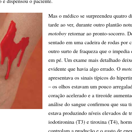
o e dispensou o paciente.
Mas o médico se surpreendeu quatro d
tarde ao ver, durante outro plantão not
motoboy
retornar ao pronto-socorro. D
sentado em uma cadeira de rodas por c
outro surto de fraqueza que o impedia 
em pé. Um exame mais detalhado deix
evidente que havia algo errado. O
mot
apresentava os sinais típicos do hipert
– os olhos estavam um pouco arregalad
coração acelerado e a tireoide aument
análise do sangue confirmou que sua ti
estava produzindo níveis elevados de tr
iodotironina (T3) e tiroxina (T4), hor
controlam a produção e o gasto de ene