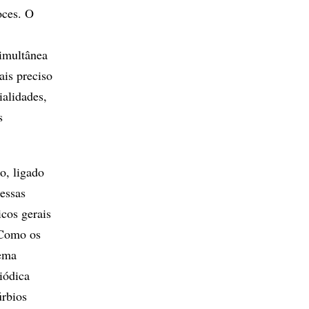
oces. O
simultânea
ais preciso
ialidades,
s
o, ligado
essas
icos gerais
 Como os
lema
iódica
úrbios