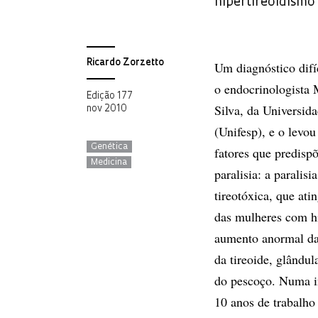
hipertireoidismo
Ricardo Zorzetto
Um diagnóstico difí
o endocrinologista
Edição 177
Silva, da Universid
nov 2010
(Unifesp), e o levou
Genética
fatores que predisp
Medicina
paralisia: a paralis
tireotóxica, que at
das mulheres com hi
aumento anormal da
da tireoide, glândul
do pescoço. Numa i
10 anos de trabalho