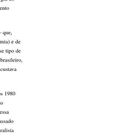
mento
– que,
mia) e de
se tipo de
brasileiro,
 custava
os 1980
do
essa
assado
ralisia