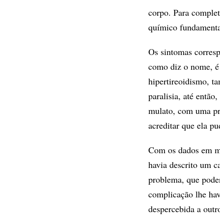
corpo. Para completa
químico fundamental
Os sintomas corresp
como diz o nome, é 
hipertireoidismo, t
paralisia, até então
mulato, com uma pro
acreditar que ela p
Com os dados em mã
havia descrito um c
problema, que pode
complicação lhe ha
despercebida a outr