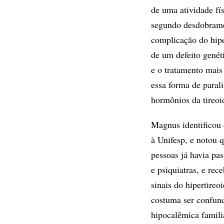
de uma atividade fí
segundo desdobramen
complicação do hipe
de um defeito genét
e o tratamento mais
essa forma de paral
hormônios da tireoi
Magnus identificou 
à Unifesp, e notou 
pessoas já havia pa
e psiquiatras, e re
sinais do hipertire
costuma ser confund
hipocalêmica famili