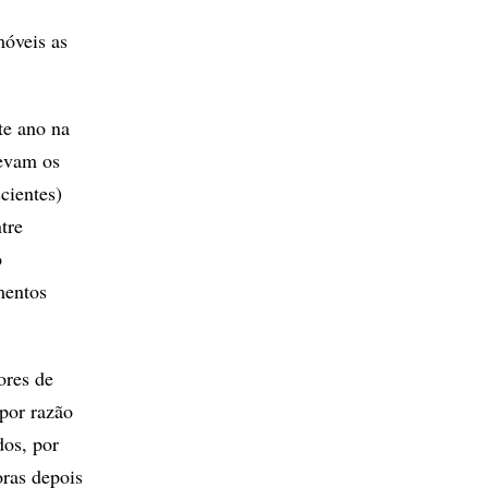
móveis as
te ano na
levam os
cientes)
tre
o
mentos
ores de
 por razão
dos, por
oras depois