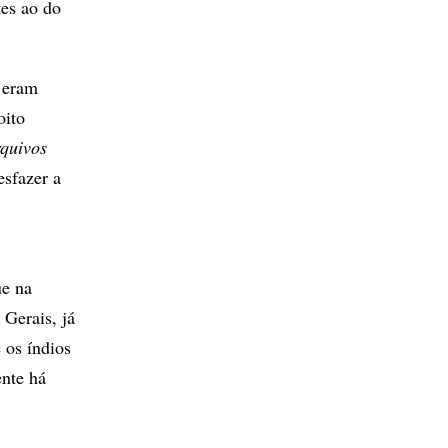
tes ao do
 eram
oito
quivos
esfazer a
ue na
 Gerais, já
 os índios
ente há