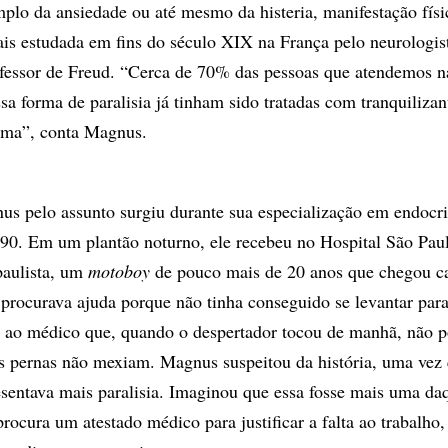
emplo da ansiedade ou até mesmo da histeria, manifestação físi
s estudada em fins do século XIX na França pelo neurologis
ofessor de Freud. “Cerca de 70% das pessoas que atendemos n
a forma de paralisia já tinham sido tratadas com tranquilizan
lema”, conta Magnus.
us pelo assunto surgiu durante sua especialização em endocri
990. Em um plantão noturno, ele recebeu no Hospital São Pau
 paulista, um
motoboy
de pouco mais de 20 anos que chegou 
 procurava ajuda porque não tinha conseguido se levantar para
 ao médico que, quando o despertador tocou de manhã, não p
s pernas não mexiam. Magnus suspeitou da história, uma vez
sentava mais paralisia. Imaginou que essa fosse mais uma da
rocura um atestado médico para justificar a falta ao trabalho,