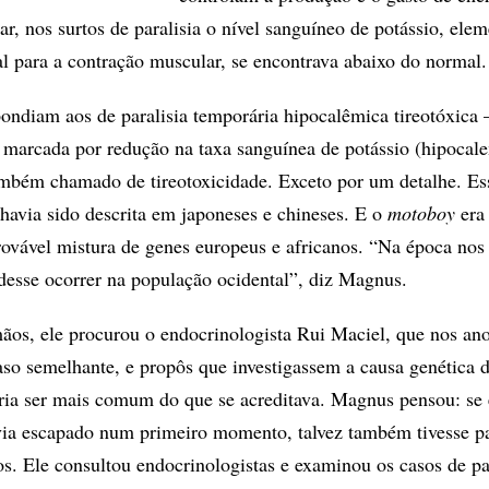
r, nos surtos de paralisia o nível sanguíneo de potássio, ele
 para a contração muscular, se encontrava abaixo do normal.
ondiam aos de paralisia temporária hipocalêmica tireotóxica 
marcada por redução na taxa sanguínea de potássio (hipocale
ambém chamado de tireotoxicidade. Exceto por um detalhe. Es
, havia sido descrita em japoneses e chineses. E o
motoboy
era 
vável mistura de genes europeus e africanos. “Na época nos
udesse ocorrer na população ocidental”, diz Magnus.
os, ele procurou o endocrinologista Rui Maciel, que nos an
aso semelhante, e propôs que investigassem a causa genética 
ria ser mais comum do que se acreditava. Magnus pensou: se 
via escapado num primeiro momento, talvez também tivesse p
os. Ele consultou endocrinologistas e examinou os casos de pa