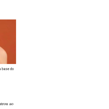
na base do
ntrou ao