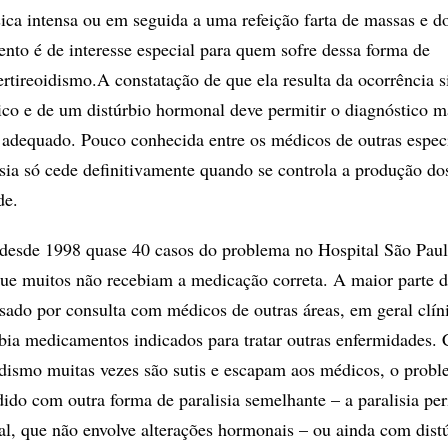
sica intensa ou em seguida a uma refeição farta de massas e d
to é de interesse especial para quem sofre dessa forma de
rtireoidismo.A constatação de que ela resulta da ocorrência 
ico e de um distúrbio hormonal deve permitir o diagnóstico m
 adequado. Pouco conhecida entre os médicos de outras espec
isia só cede definitivamente quando se controla a produção do
de.
desde 1998 quase 40 casos do problema no Hospital São Paul
que muitos não recebiam a medicação correta. A maior parte d
ssado por consulta com médicos de outras áreas, em geral clín
cebia medicamentos indicados para tratar outras enfermidades.
oidismo muitas vezes são sutis e escapam aos médicos, o prob
ido com outra forma de paralisia semelhante – a paralisia per
al, que não envolve alterações hormonais – ou ainda com dist