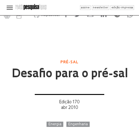
assine
newsletter
edição impressa
Republicar
PRÉ-SAL
Desafio para o pré-sal
Edição 170
abr 2010
Energia
Engenharia