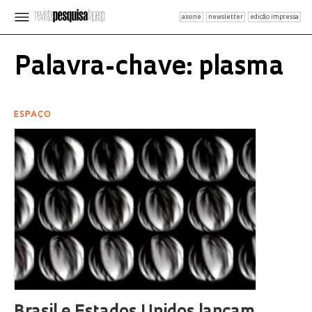
assine
newsletter
edição impressa
Palavra-chave: plasma
ESPAÇO