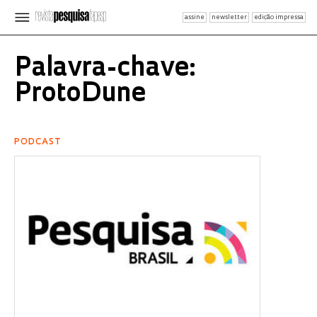
assine
newsletter
edição impressa
Palavra-chave:
ProtoDune
PODCAST