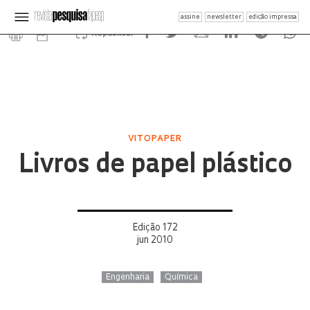
assine
newsletter
edição impressa
Republicar
VITOPAPER
Livros de papel plástico
Edição 172
jun 2010
Engenharia
Química