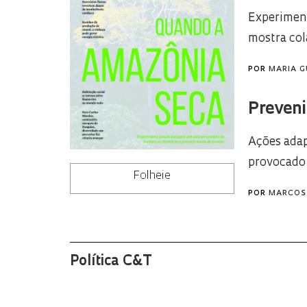
Experiment
mostra col
POR
MARIA G
Preveni
Ações adap
provocado 
Folheie
POR
MARCOS
Política C&T