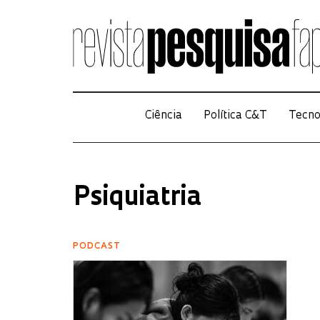
Ciência
Política C&T
Tecno
Psiquiatria
PODCAST