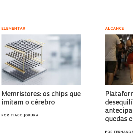
ELEMENTAR
ALCANCE
Memristores: os chips que
Platafor
imitam o cérebro
desequilí
antecipa
POR
TIAGO JOKURA
quedas e
POR
FERNAND