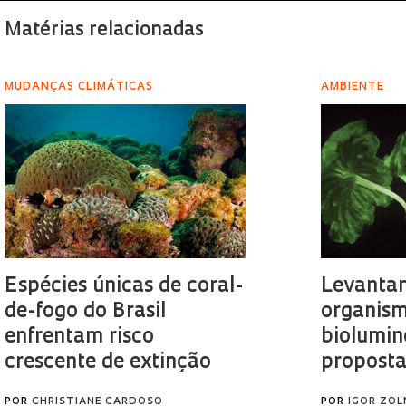
Matérias relacionadas
MUDANÇAS CLIMÁTICAS
AMBIENTE
Espécies únicas de coral-
Levanta
de-fogo do Brasil
organis
enfrentam risco
biolumin
crescente de extinção
propostas
POR
CHRISTIANE CARDOSO
POR
IGOR ZOL