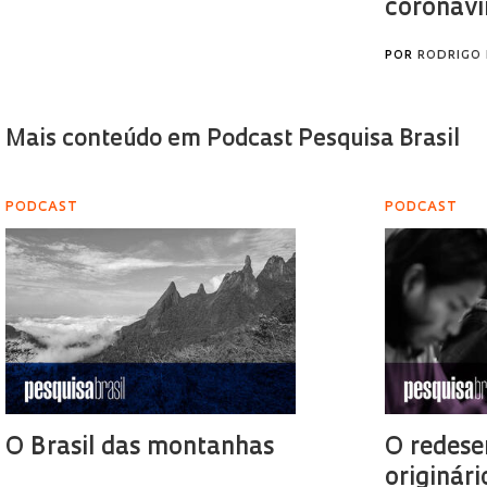
coronaví
POR
RODRIGO 
Mais conteúdo em Podcast Pesquisa Brasil
PODCAST
PODCAST
O Brasil das montanhas
O redese
originári