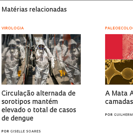
Matérias relacionadas
VIROLOGIA
PALEOECOLO
Circulação alternada de
A Mata A
sorotipos mantém
camada
elevado o total de casos
POR
GUILHER
de dengue
POR
GISELLE SOARES