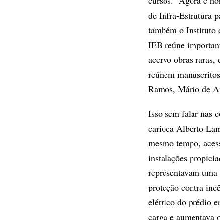
cursos. “Agora é hor
de Infra-Estrutura 
também o Instituto 
IEB reúne important
acervo obras raras,
reúnem manuscritos 
Ramos, Mário de A
Isso sem falar nas 
carioca Alberto La
mesmo tempo, acessí
instalações propicia
representavam uma 
proteção contra inc
elétrico do prédio e
carga e aumentava o 