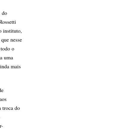
s do
Rossetti
 instituto,
 que nesse
 todo o
da uma
ainda mais
de
aos
a troca do
e
r-