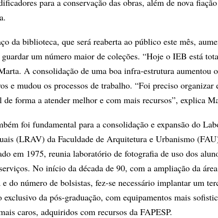
ificadores para a conservação das obras, além de nova fiação 
a.
ço da biblioteca, que será reaberta ao público este mês, aum
a guardar um número maior de coleções. “Hoje o IEB está tot
Marta. A consolidação de uma boa infra-estrutura aumentou o
vos e mudou os processos de trabalho. “Foi preciso organizar 
l de forma a atender melhor e com mais recursos”, explica Ma
mbém foi fundamental para a consolidação e expansão do Labo
uais (LRAV) da Faculdade de Arquitetura e Urbanismo (FAU)
do em 1975, reunia laboratório de fotografia de uso dos alun
 serviços. No início da década de 90, com a ampliação da área
 e do número de bolsistas, fez-se necessário implantar um ter
so exclusivo da pós-graduação, com equipamentos mais sofistic
mais caros, adquiridos com recursos da FAPESP.