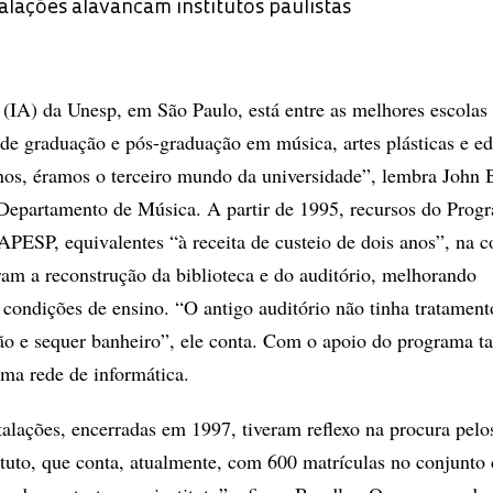
alações alavancam institutos paulistas
 (IA) da Unesp, em São Paulo, está entre as melhores escolas 
de graduação e pós-graduação em música, artes plásticas e e
 anos, éramos o terceiro mundo da universidade”, lembra John 
o Departamento de Música. A partir de 1995, recursos do Prog
FAPESP, equivalentes “à receita de custeio de dois anos”, na
ram a reconstrução da biblioteca e do auditório, melhorando
 condições de ensino. “O antigo auditório não tinha tratament
ção e sequer banheiro”, ele conta. Com o apoio do programa 
uma rede de informática.
talações, encerradas em 1997, tiveram reflexo na procura pelo
tituto, que conta, atualmente, com 600 matrículas no conjunto