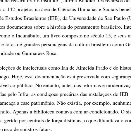
a de reestruturar o instituto”, afirma Boudler. Os recursos d
para 142 projetos na área de Ciências Humanas e Sociais bene
de Estudos Brasileiros (IEB), da Universidade de São Paulo 
es documentos sobre a história do pensamento brasileiro. In
 como o Incunábulo, um livro composto no século 15, e seus a
e fotos de grandes personagens da cultura brasileira como Gr
ndrade ou Guimarães Rosa.
coleções de intelectuais como Ian de Almeida Prado e do histo
mego. Hoje, essa documentação está preservada com segurança
vel ao público. No entanto, antes das reformas e modernizaç
das pelo Infra, as condições precárias das instalações do IEB
ameaça a esse patrimônio. Não existia, por exemplo, nenhum
êndio. Apenas a biblioteca contava com ar-condicionado. O si
ra gerido por centrais de força distintas, o que dificultava o co
risco de sinistros fatais.