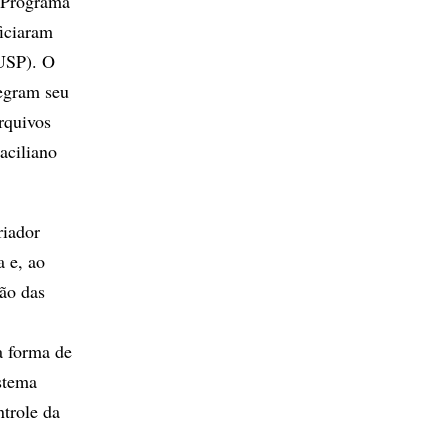
o Programa
ficiaram
(USP). O
tegram seu
rquivos
aciliano
riador
 e, ao
ão das
a forma de
stema
ntrole da