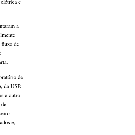
elétrica e
entaram a
almente
 fluxo de
e
rta.
ratório de
, da USP.
os e outro
 de
ceiro
ados e,