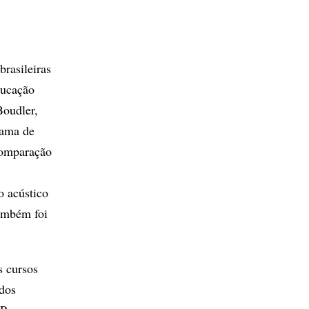
brasileiras
ducação
Boudler,
rama de
 comparação
o acústico
também foi
s cursos
 dos