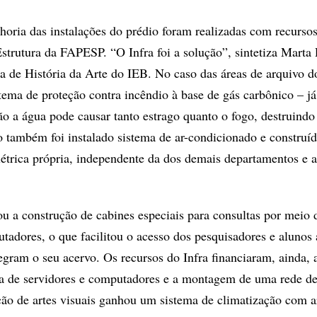
horia das instalações do prédio foram realizadas com recurso
strutura da FAPESP. “O Infra foi a solução”, sintetiza Marta 
a de História da Arte do IEB. No caso das áreas de arquivo do
tema de proteção contra incêndio à base de gás carbônico – já
o a água pode causar tanto estrago quanto o fogo, destruindo
o também foi instalado sistema de ar-condicionado e construí
elétrica própria, independente da dos demais departamentos e 
u a construção de cabines especiais para consultas por meio 
tadores, o que facilitou o acesso dos pesquisadores e alunos 
gram o seu acervo. Os recursos do Infra financiaram, ainda, 
ra de servidores e computadores e a montagem de uma rede d
ção de artes visuais ganhou um sistema de climatização com a