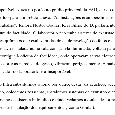
sponível estava no porão no prédio principal da FAU, e todo
erido para um prédio anexo. “As instalações eram péssimas e
trabalho”, lembra Nestor Goulart Reis Filho, do Departament
ura da faculdade. O laboratório não tinha sistema de exaustão
es químicos que exalavam das áreas de revelação de fotos e a
estava instalada numa sala com janela iluminada, voltada para
contígua à oficina da faculdade, onde operavam serras elétric
cedor e as paredes, de gesso, vibravam perigosamente. E mais
o calor do laboratório era insuportável.
 Infra substituímos o forro por outro, desta vez acústico, ad
ão, colocamos persianas, instalamos sistemas de exaustão e ar
mamos o sistema hidráulico e ainda vedamos as salas de form
es de instalação dos equipamentos”, conta Goulart.