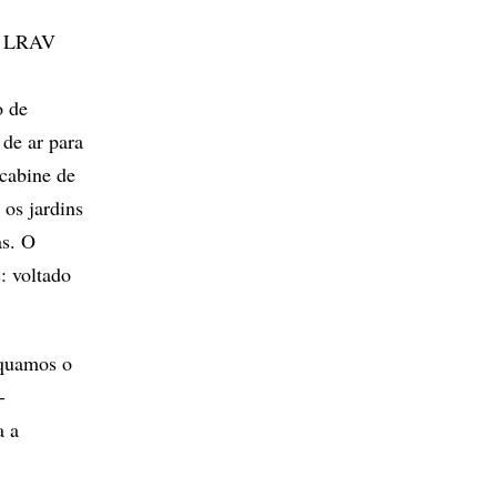
 o LRAV
o de
 de ar para
 cabine de
 os jardins
as. O
: voltado
equamos o
-
a a