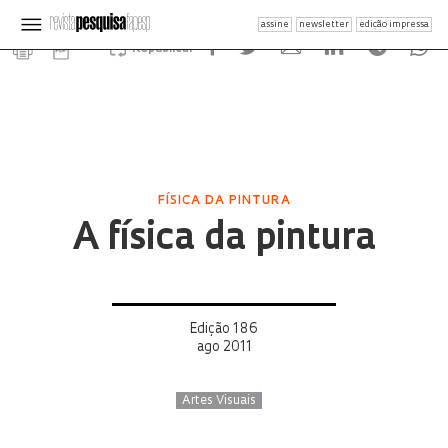
assine
newsletter
edição impressa
Republicar
FÍSICA DA PINTURA
A física da pintura
Edição 186
ago 2011
Artes Visuais