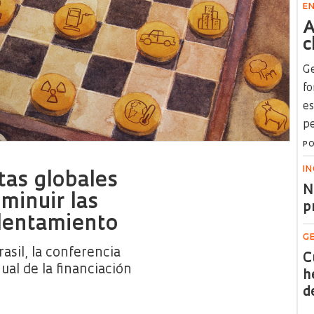
E
A
c
Ge
fo
es
pe
P
I
as globales
N
minuir las
p
alentamiento
G
asil, la conferencia
C
al de la financiación
h
d