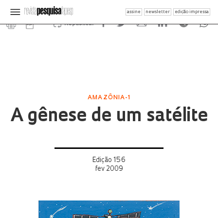
assine
newsletter
edição impressa
Republicar
AMAZÔNIA-1
A gênese de um satélite
Edição 156
fev 2009