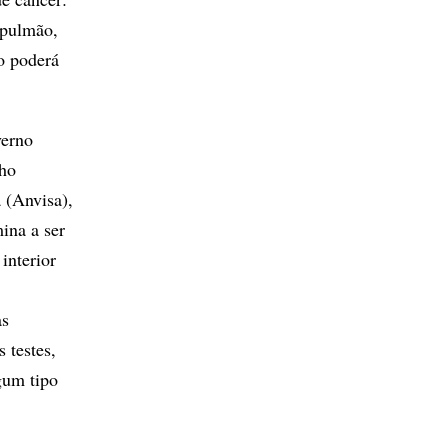
 pulmão,
o poderá
verno
lho
 (Anvisa),
ina a ser
interior
as
 testes,
gum tipo