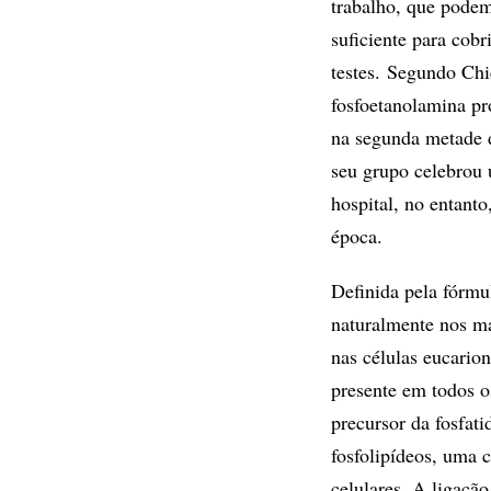
trabalho, que podem 
suficiente para cobr
testes. Segundo Ch
fosfoetanolamina pr
na segunda metade 
seu grupo celebrou 
hospital, no entant
época.
Definida pela fórmu
naturalmente nos ma
nas células eucario
presente em todos o
precursor da fosfati
fosfolipídeos, uma 
celulares. A ligaçã