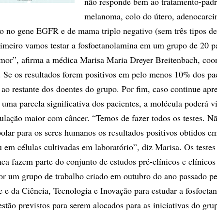
não responde bem ao tratamento-padr
melanoma, colo do útero, adenocarc
 no gene EGFR e de mama triplo negativo (sem três tipos de
imeiro vamos testar a fosfoetanolamina em um grupo de 20 p
umor”, afirma a médica Marisa Maria Dreyer Breitenbach, coo
. Se os resultados forem positivos em pelo menos 10% dos pac
ao restante dos doentes do grupo. Por fim, caso continue apr
uma parcela significativa dos pacientes, a molécula poderá vi
lação maior com câncer. “Temos de fazer todos os testes. Nã
olar para os seres humanos os resultados positivos obtidos e
u em células cultivadas em laboratório”, diz Marisa. Os testes
fazem parte do conjunto de estudos pré-clínicos e clínicos
or um grupo de trabalho criado em outubro do ano passado pe
e e da Ciência, Tecnologia e Inovação para estudar a fosfoeta
stão previstos para serem alocados para as iniciativas do gru