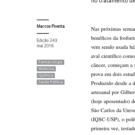
no tratamento de
Marcos Pivetta
Nas próximas semana
benéficos da fosfoet
Edição 243
vem sendo usada há
mai 2016
aval científico como
Farmacologia
câncer, começam a s
Medicina
prova em dois estud
Química
Produzido desde a 
Saúde Pública
artesanal por Gilber
(hoje aposentado) d
São Carlos da Univ
(IQSC-USP), o polê
primeira vez, testad