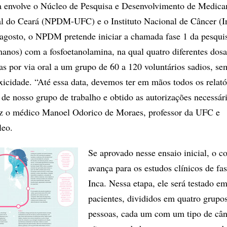
va envolve o Núcleo de Pesquisa e Desenvolvimento de Medic
al do Ceará (NPDM-UFC) e o Instituto Nacional de Câncer (I
agosto, o NPDM pretende iniciar a chamada fase 1 da pesquis
manos) com a fosfoetanolamina, na qual quatro diferentes dos
s por via oral a um grupo de 60 a 120 voluntários sadios, se
oxicidade. “Até essa data, devemos ter em mãos todos os relató
 de nosso grupo de trabalho e obtido as autorizações necessár
 diz o médico Manoel Odorico de Moraes, professor da UFC e
leo.
Se aprovado nesse ensaio inicial, o 
avança para os estudos clínicos de fa
Inca. Nessa etapa, ele será testado e
pacientes, divididos em quatro grupo
pessoas, cada um com um tipo de cân