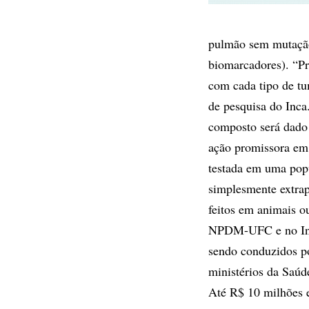
pulmão sem mutação
biomarcadores). “Pr
com cada tipo de t
de pesquisa do Inca
composto será dado 
ação promissora em 
testada em uma popu
simplesmente extrap
feitos em animais o
NPDM-UFC e no Inca 
sendo conduzidos p
ministérios da Saúd
Até R$ 10 milhões e