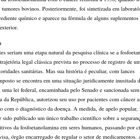
 tumores bovinos. Posteriormente, foi sintetizada em laborató
ediente químico e aparece na fórmula de alguns suplementos 
xterior.
s
tes seriam uma etapa natural da pesquisa clínica se a fosfoet
 trajetória legal clássica prevista no processo de registro de u
oridades sanitárias. Mas sua história é peculiar, com lances
mposto se encontra em uma situação juridicamente inusitada 
a, uma lei federal, encaminhada pelo Senado e sancionada s
ia da República, autorizou seu uso por pacientes com câncer
o com o diagnóstico da doença. A medida, de apelo popular, 
r sido publicado um único trabalho científico sobre a seguran
sitivos da fosfoetanolamina em seres humanos, passando por c
visa, órgão encarregado de regular o setor de medicamentos. 