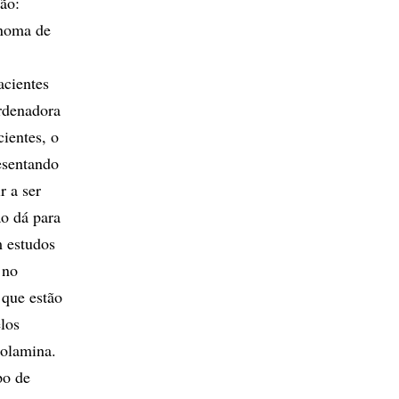
ão:
inoma de
acientes
rdenadora
ientes, o
esentando
r a ser
o dá para
m estudos
 no
 que estão
los
nolamina.
po de