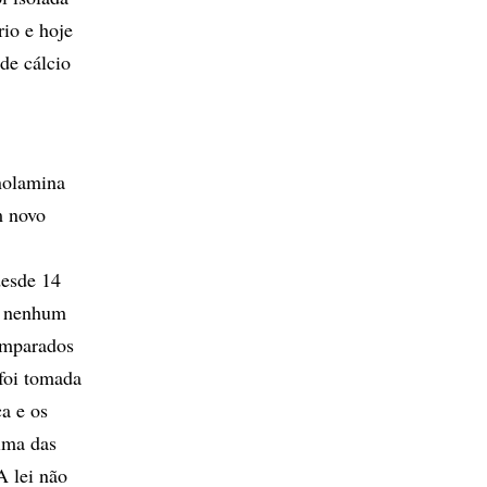
rio e hoje
de cálcio
anolamina
m novo
desde 14
em nenhum
 amparados
foi tomada
ça e os
ima das
A lei não