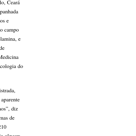
lo, Ceará
mpanhada
os e
 do campo
lamina, e
 de
Medicina
cologia do
strada,
 aparente
hos”, diz
emas de
210
e câncer: