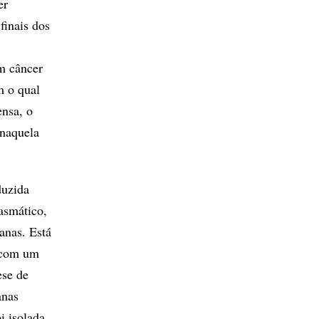
er
finais dos
om câncer
m o qual
ensa, o
 naquela
duzida
asmático,
anas. Está
o com um
ese de
anas
i isolada