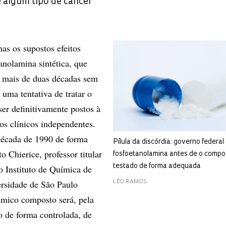
 algum tipo de câncer
s os supostos efeitos
anolamina sintética, que
 mais de duas décadas sem
 uma tentativa de tratar o
er definitivamente postos à
os clínicos independentes.
década de 1990 de forma
Pílula da discórdia: governo federa
to Chierice, professor titular
fosfoetanolamina antes de o compos
testado de forma adequada
o Instituto de Química de
ersidade de São Paulo
LÉO RAMOS
mico composto será, pela
o de forma controlada, de