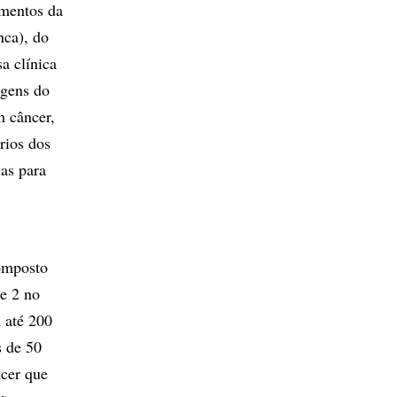
amentos da
nca), do
a clínica
agens do
m câncer,
rios dos
ias para
composto
se 2 no
m até 200
s de 50
cer que