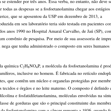
se estender por três anos. Essa verba, no entanto, não deve s
ir todas as despesas se a fosfoetanolamina chegar aos estágios 
ierice, que se aposentou da USP em dezembro de 2013, a
oduzida em seu laboratório teria sido testada em pacientes c
dos anos 1990 no Hospital Amaral Carvalho, de Jaú (SP), co
um convênio de pesquisa. Por meio de sua assessoria de impr
o, nega que tenha administrado o composto em seres humanos
la química C
H
NO
P, a molécula da fosfoetanolamina é pro
2
8
4
míferos, inclusive no homem. É fabricada no retículo endopl
ntes, que contêm um núcleo e organelas protegidas por membr
s tecidos e órgãos e no leite materno. O composto é definid
dilcolina e fosfatidiletanolamina, moléculas envolvidas na sínt
classe de gorduras que são o principal constituinte das membr
o da fosfoetanolamina com o câncer remonta a 1936, quando fo