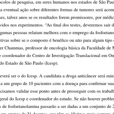
colos de pesquisa, em seres humanos nos estados de São Pau
ua eventual ação sobre diferentes formas de tumores será aco
es, talvez anos se os resultados forem promissores, por médic
vidos nos experimentos. “Ao final dos testes, deveremos sair
algumas pessoas relatam melhora com o emprego da fosfoetano
etivas sobre se o composto é benéfico ou não para algum tipo
ger Chammas, professor de oncologia básica da Faculdade de 
coordenador do Centro de Investigação Translacional em On
 do Estado de São Paulo (Icesp).
everá ser o do Icesp. A candidata a droga anticâncer será mini
 a um grupo de 10 pacientes com a doença para confirmar sua
ecisamos validar esse ponto antes de prosseguir com os trabal
-geral do Icesp e coordenador do estudo. Se não houver probl
as de fosfoetanolamina passarão a ser dadas a um conjunto de 
s em grupos de 21 doentes, que têm os 10 tipos mais comuns d