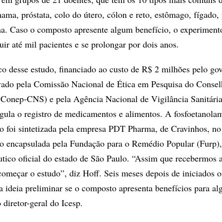
ama, próstata, colo do útero, cólon e reto, estômago, fígado,
a. Caso o composto apresente algum benefício, o experiment
uir até mil pacientes e se prolongar por dois anos.
ico desse estudo, financiado ao custo de R$ 2 milhões pelo go
rovado pela Comissão Nacional de Ética em Pesquisa do Conse
Conep-CNS) e pela Agência Nacional de Vigilância Sanitária
egula o registro de medicamentos e alimentos. A fosfoetanolam
 foi sintetizada pela empresa PDT Pharma, de Cravinhos, no 
ndo encapsulada pela Fundação para o Remédio Popular (Furp),
utico oficial do estado de São Paulo. “Assim que recebermos 
omeçar o estudo”, diz Hoff. Seis meses depois de iniciados os
ma ideia preliminar se o composto apresenta benefícios para al
diretor-geral do Icesp.