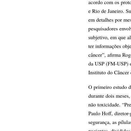
acordo com os proto
e Rio de Janeiro. S
em detalhes por mes
pesquisadores envol
subjetivo, em que 
ter informações obj
câncer”, afirma Ro
da USP (FM-USP) e 
Instituto do Câncer
O primeiro estudo d
durante dois meses,
não toxicidade. “Pr
Paulo Hoff, diretor
segurança, as pílul
pacientes, dividido