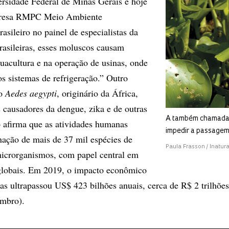
rsidade Federal de Minas Gerais e hoje
mpresa RMPC Meio Ambiente
rasileiro no painel de especialistas da
rasileiras, esses moluscos causam
uacultura e na operação de usinas, onde
os sistemas de refrigeração.” Outro
to
Aedes aegypti
, originário da África,
s causadores da dengue, zika e de outras
A também chamada j
o afirma que as atividades humanas
impedir a passagem
ação de mais de 37 mil espécies de
Paula Frasson / Inatura
microrganismos, com papel central em
globais. Em 2019, o impacto econômico
ras ultrapassou US$ 423 bilhões anuais, cerca de R$ 2 trilhões
embro).