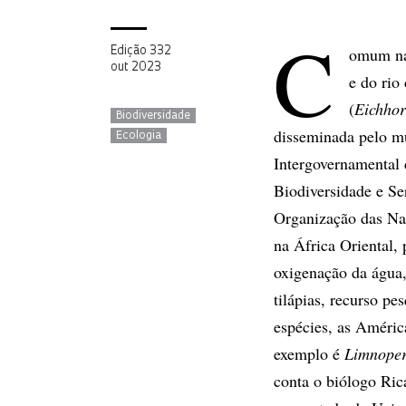
C
omum na
Edição 332
out 2023
e do rio
(
Eichhor
Biodiversidade
disseminada pelo mu
Ecologia
Intergovernamental d
Biodiversidade e Se
Organização das Na
na África Oriental,
oxigenação da água,
tilápias, recurso p
espécies, as Améri
exemplo é
Limnoper
conta o biólogo Ric