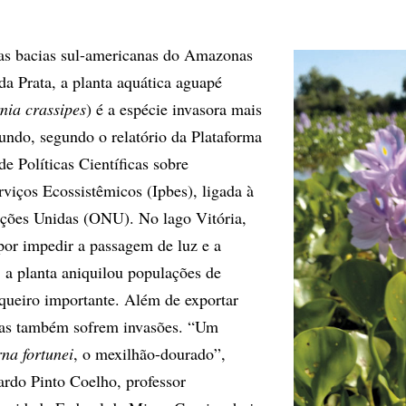
s bacias sul-americanas do Amazonas
 da Prata, a planta aquática aguapé
nia crassipes
) é a espécie invasora mais
ndo, segundo o relatório da Plataforma
e Políticas Científicas sobre
rviços Ecossistêmicos (Ipbes), ligada à
ções Unidas (ONU). No lago Vitória,
 por impedir a passagem de luz e a
 a planta aniquilou populações de
esqueiro importante. Além de exportar
cas também sofrem invasões. “Um
na fortunei
, o mexilhão-dourado”,
ardo Pinto Coelho, professor