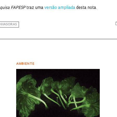
quisa FAPESP
traz uma
versão ampliada
desta nota.
 INVASORAS