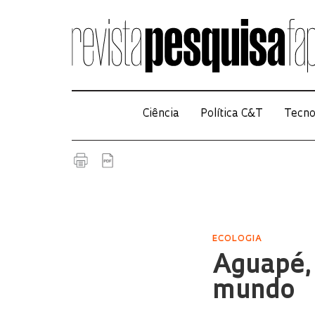
Ciência
Política C&T
Tecno
ECOLOGIA
Aguapé, 
mundo