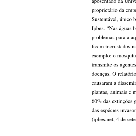
aposentado da Unive
proprietário da e
Sustentável, único b
Ipbes. “Nas águas b
problemas para a aq
ficam incrustados n
exemplo: o mosqui
transmite os agente
doenças. O relatóri
causaram a dissemin
plantas, animais e 
60% das extinções 
das espécies invaso
(ipbes.net, 4 de set