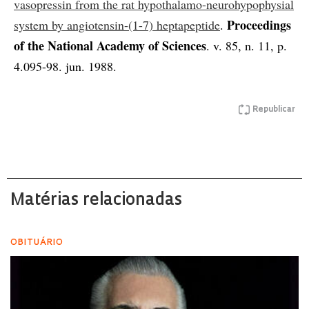
vasopressin from the rat hypothalamo-neurohypophysial
Proceedings
system by angiotensin-(1-7) heptapeptide
.
of the National Academy of Sciences
. v. 85, n. 11, p.
4.095-98. jun. 1988.
Republicar