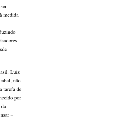
ser
 à medida
oduzindo
isadores
esde
asil. Luiz
cabal, não
a tarefa de
hecido por
 da
nsar –