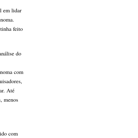
l em lidar
enoma.
inha feito
análise do
enoma com
uisadores,
ar. Até
s, menos
lido com