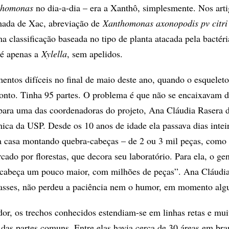
thomonas
no dia-a-dia – era a Xanthô, simplesmente. Nos art
amada de Xac, abreviação de
Xanthomonas axonopodis pv citri
ma classificação baseada no tipo de planta atacada pela bactéri
, é apenas a
Xylella
, sem apelidos.
ntos difíceis no final de maio deste ano, quando o esquelet
onto. Tinha 95 partes. O problema é que não se encaixavam di
ara uma das coordenadoras do projeto, Ana Cláudia Rasera d
mica da USP. Desde os 10 anos de idade ela passava dias intei
ua casa montando quebra-cabeças – de 2 ou 3 mil peças, como
cado por florestas, que decora seu laboratório. Para ela, o g
cabeça um pouco maior, com milhões de peças”. Ana Cláudia
passes, não perdeu a paciência nem o humor, em momento alg
or, os trechos conhecidos estendiam-se em linhas retas e mui
a das partes comuns. Entre elas havia cerca de 30 áreas em br