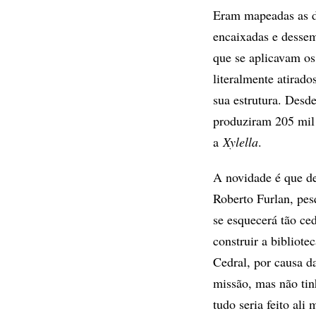
Eram mapeadas as d
encaixadas e desse
que se aplicavam o
literalmente atirad
sua estrutura. Desd
produziram 205 mi
a
Xylella
.
A novidade é que de
Roberto Furlan, pes
se esquecerá tão ce
construir a bibliot
Cedral, por causa da
missão, mas não ti
tudo seria feito ali