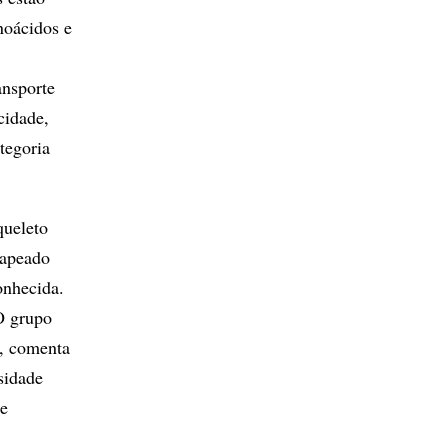
noácidos e
ansporte
cidade,
tegoria
queleto
mapeado
onhecida.
O grupo
”, comenta
sidade
de