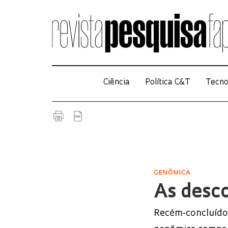
Ciência
Política C&T
Tecno
GENÔMICA
As desco
Recém-concluído,