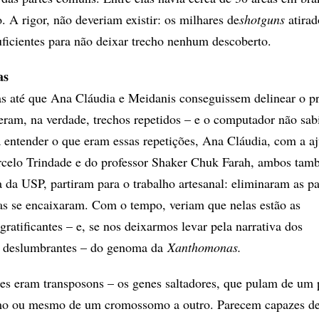
. A rigor, não deveriam existir: os milhares de
shotguns
atirad
icientes para não deixar trecho nenhum descoberto.
as
s até que Ana Cláudia e Meidanis conseguissem delinear o p
eram, na verdade, trechos repetidos – e o computador não sab
a entender o que eram essas repetições, Ana Cláudia, com a a
celo Trindade e do professor Shaker Chuk Farah, ambos tam
a da USP, partiram para o trabalho artesanal: eliminaram as pa
ças se encaixaram. Com o tempo, veriam que nelas estão as
 gratificantes – e, se nos deixarmos levar pela narrativa dos
s deslumbrantes – do genoma da
Xanthomonas.
es eram transposons – os genes saltadores, que pulam de um 
o ou mesmo de um cromossomo a outro. Parecem capazes de