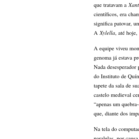
que tratavam a
Xan
científicos, era ch
significa patovar, u
A
Xylella
, até hoje
A equipe viveu mome
genoma já estava pr
Nada desesperador p
do Instituto de Quí
tapete da sala de s
castelo medieval cer
“apenas um quebra-
que, diante dos im
Na tela do computad
paralelas, por caus