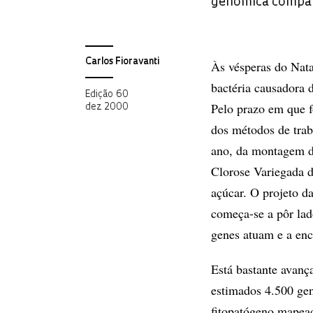
genômica compara
Carlos Fioravanti
Às vésperas do Nat
bactéria causadora d
Edição 60
Pelo prazo em que f
dez 2000
dos métodos de trab
ano, da montagem d
Clorose Variegada d
açúcar. O projeto d
começa-se a pôr lad
genes atuam e a enc
Está bastante avanç
estimados 4.500 g
fitopatógeno mapea