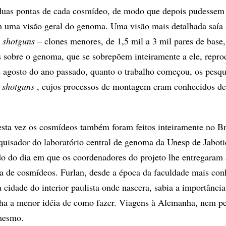
uas pontas de cada cosmídeo, de modo que depois pudessem 
m uma visão geral do genoma. Uma visão mais detalhada saía
s
shotguns
– clones menores, de 1,5 mil a 3 mil pares de base,
os sobre o genoma, que se sobrepõem inteiramente a ele, repr
e agosto do ano passado, quanto o trabalho começou, os pesqu
l
shotguns
, cujos processos de montagem eram conhecidos d
sta vez os cosmídeos também foram feitos inteiramente no Br
quisador do laboratório central de genoma da Unesp de Jaboti
do do dia em que os coordenadores do projeto lhe entregaram 
eca de cosmídeos. Furlan, desde a época da faculdade mais con
 cidade do interior paulista onde nascera, sabia a importância
nha a menor idéia de como fazer. Viagens à Alemanha, nem pe
 mesmo.