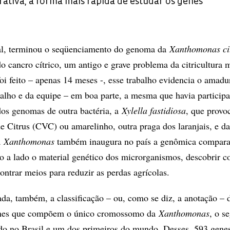
tiva, a forma mais rápida de estudar os genes
al, terminou o seqüenciamento do genoma da
Xanthomonas ci
o cancro cítrico, um antigo e grave problema da citricultura 
oi feito – apenas 14 meses -, esse trabalho evidencia o amad
alho e da equipe – em boa parte, a mesma que havia participa
os genomas de outra bactéria, a
Xylella fastidiosa
, que provo
e Citrus (CVC) ou amarelinho, outra praga dos laranjais, e d
a
Xanthomonas
também inaugura no país a genômica compara
o a lado o material genético dos microrganismos, descobrir 
ontrar meios para reduzir as perdas agrícolas.
ada, também, a classificação – ou, como se diz, a anotação – 
enes que compõem o único cromossomo da
Xanthomonas
, o s
do no Brasil e um dos primeiros do mundo. Desses, 593 genes