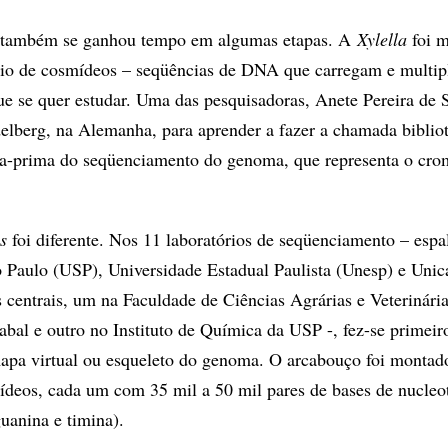
, também se ganhou tempo em algumas etapas. A
Xylella
foi 
eio de cosmídeos – seqüências de DNA que carregam e multip
e se quer estudar. Uma das pesquisadoras, Anete Pereira de 
elberg, na Alemanha, para aprender a fazer a chamada biblio
ia-prima do seqüenciamento do genoma, que representa o cr
s
foi diferente. Nos 11 laboratórios de seqüenciamento – espa
 Paulo (USP), Universidade Estadual Paulista (Unesp) e Unic
 centrais, um na Faculdade de Ciências Agrárias e Veterinár
abal e outro no Instituto de Química da USP -, fez-se primeir
pa virtual ou esqueleto do genoma. O arcabouço foi monta
ídeos, cada um com 35 mil a 50 mil pares de bases de nucleo
guanina e timina).