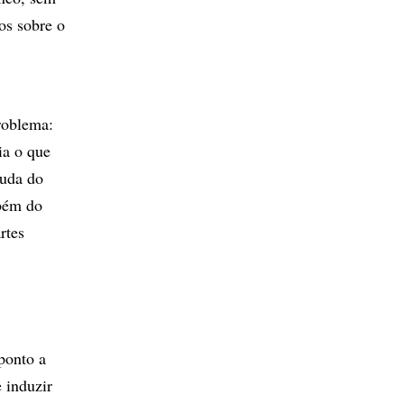
os sobre o
roblema:
ia o que
juda do
bém do
rtes
ponto a
 induzir