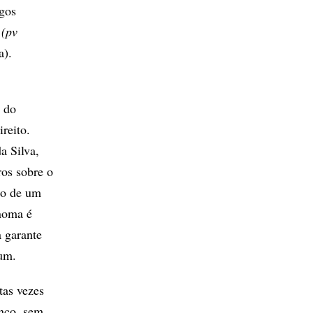
igos
 (pv
a).
o do
reito.
a Silva,
ros sobre o
 o de um
enoma é
 garante
um.
tas vezes
anco, sem