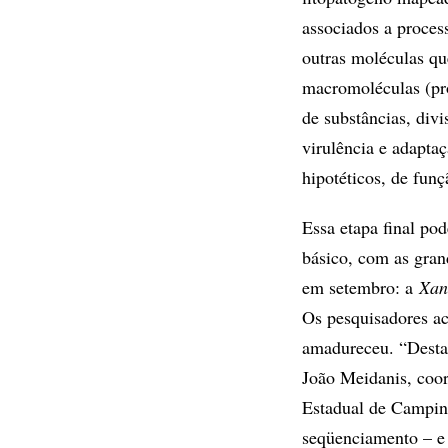
associados a proces
outras moléculas q
macromoléculas (prot
de substâncias, div
virulência e adapta
hipotéticos, de funç
Essa etapa final p
básico, com as gran
em setembro: a
Xan
Os pesquisadores ac
amadureceu. “Desta 
João Meidanis, coor
Estadual de Campina
seqüenciamento – e