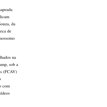
mapeada
licam
Souza, da
teca de
omossomo
lhados na
amp, sob a
ias (FCAV)
o
do com
tídeos