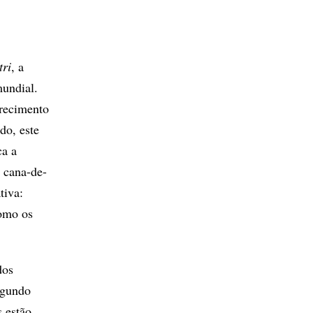
tri
, a
mundial.
urecimento
do, este
ca a
a cana-de-
tiva:
como os
dos
egundo
 estão