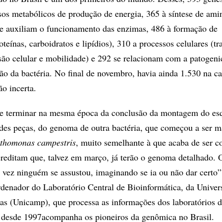
sos metabólicos de produção de energia, 365 à síntese de ami
ue auxiliam o funcionamento das enzimas, 486 à formação de
eínas, carboidratos e lipídios), 310 a processos celulares (tr
isão celular e mobilidade) e 292 se relacionam com a patogeni
ção da bactéria. No final de novembro, havia ainda 1.530 na ca
ão incerta.
ode terminar na mesma época da conclusão da montagem do es
des peças, do genoma de outra bactéria, que começou a ser 
thomonas campestris
, muito semelhante à que acaba de ser c
reditam que, talvez em março, já terão o genoma detalhado. 
vez ninguém se assustou, imaginando se ia ou não dar certo
denador do Laboratório Central de Bioinformática, da Univer
s (Unicamp), que processa as informações dos laboratórios 
 desde 1997acompanha os pioneiros da genômica no Brasil.