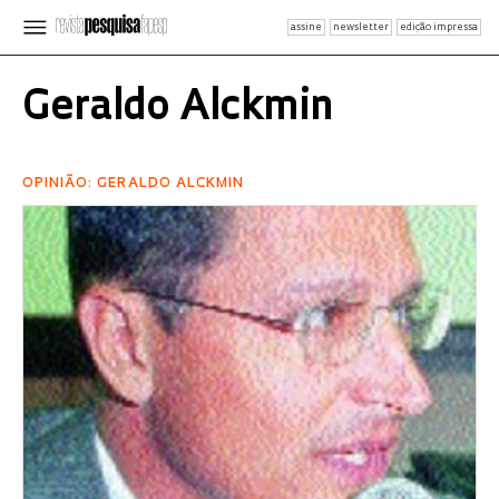
assine
newsletter
edição impressa
Geraldo Alckmin
OPINIÃO: GERALDO ALCKMIN