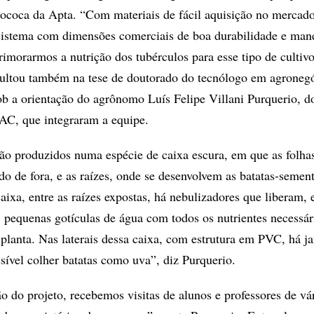
ococa da Apta. “Com materiais de fácil aquisição no mercado
istema com dimensões comerciais de boa durabilidade e man
imorarmos a nutrição dos tubérculos para esse tipo de cultivo
sultou também na tese de doutorado do tecnólogo em agroneg
b a orientação do agrônomo Luís Felipe Villani Purquerio, d
IAC, que integraram a equipe.
ão produzidos numa espécie de caixa escura, em que as folha
do de fora, e as raízes, onde se desenvolvem as batatas-semen
caixa, entre as raízes expostas, há nebulizadores que liberam,
s, pequenas gotículas de água com todos os nutrientes necessár
planta. Nas laterais dessa caixa, com estrutura em PVC, há ja
ssível colher batatas como uva”, diz Purquerio.
o do projeto, recebemos visitas de alunos e professores de vá