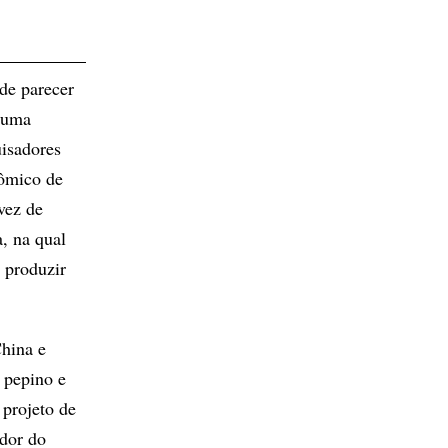
de parecer
a uma
uisadores
nômico de
vez de
, na qual
a produzir
China e
 pepino e
projeto de
dor do