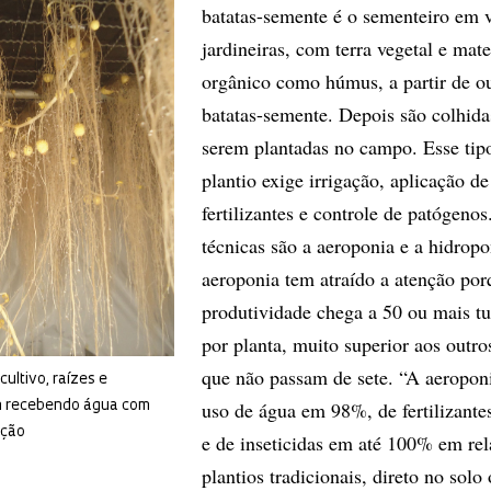
batatas-semente é o sementeiro em 
jardineiras, com terra vegetal e mate
orgânico como húmus, a partir de ou
batatas-semente. Depois são colhida
serem plantadas no campo. Esse tip
plantio exige irrigação, aplicação de
fertilizantes e controle de patógenos
técnicas são a aeroponia e a hidropo
aeroponia tem atraído a atenção por
produtividade chega a 50 ou mais t
por planta, muito superior aos outro
que não passam de sete. “A aeropon
ultivo, raízes e
uso de água em 98%, de fertilizant
m recebendo água com
ação
e de inseticidas em até 100% em rel
plantios tradicionais, direto no solo