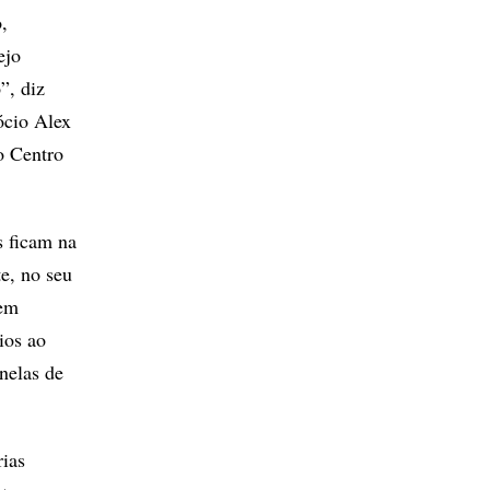
,
ejo
”, diz
ócio Alex
o Centro
s ficam na
te, no seu
 em
ios ao
nelas de
rias