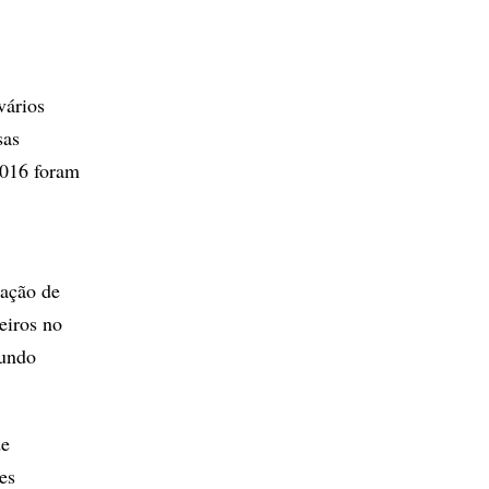
vários
sas
2016 foram
gação de
eiros no
gundo
de
es