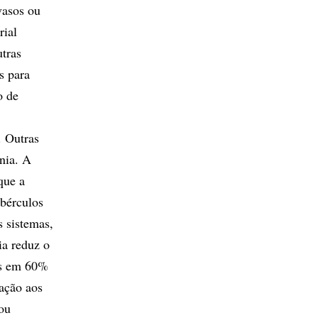
vasos ou
rial
tras
s para
o de
. Outras
nia. A
que a
ubérculos
s sistemas,
ia reduz o
es em 60%
ação aos
 ou