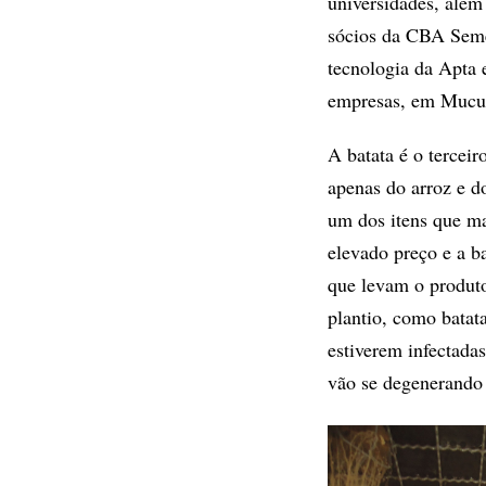
universidades, além
sócios da CBA Semen
tecnologia da Apta 
empresas, em Mucu
A batata é o tercei
apenas do arroz e do
um dos itens que m
elevado preço e a b
que levam o produto
plantio, como batat
estiverem infectada
vão se degenerando 