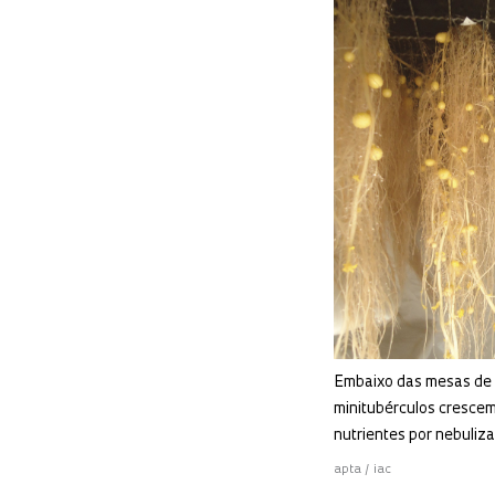
Embaixo das mesas de c
minitubérculos cresce
nutrientes por nebuliz
apta / iac