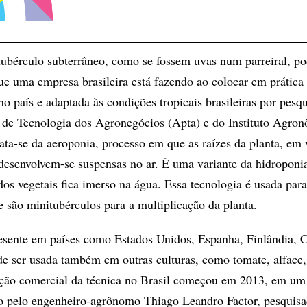
tubérculo subterrâneo, como se fossem uvas num parreiral, po
ue uma empresa brasileira está fazendo ao colocar em prátic
no país e adaptada às condições tropicais brasileiras por pesq
 de Tecnologia dos Agronegócios (Apta) e do Instituto Agro
ta-se da aeroponia, processo em que as raízes da planta, em 
 desenvolvem-se suspensas no ar. É uma variante da hidroponia
dos vegetais fica imerso na água. Essa tecnologia é usada par
e são minitubérculos para a multiplicação da planta.
esente em países como Estados Unidos, Espanha, Finlândia, 
de ser usada também em outras culturas, como tomate, alface,
ção comercial da técnica no Brasil começou em 2013, em um 
o pelo engenheiro-agrônomo Thiago Leandro Factor, pesquisa