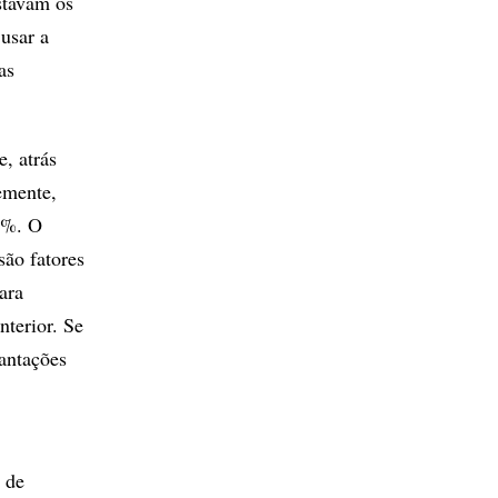
stavam os
usar a
as
, atrás
semente,
0%. O
são fatores
ara
nterior. Se
antações
 de