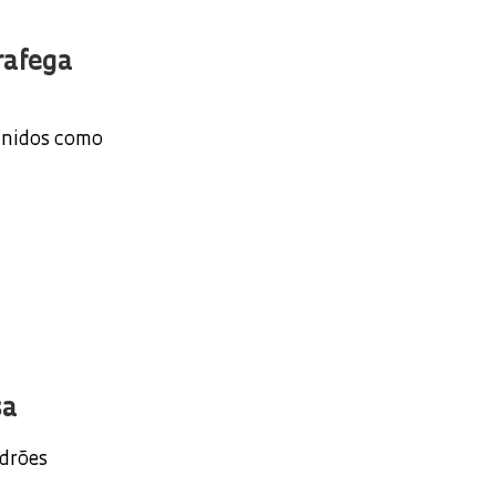
trafega
finidos como
sa
adrões