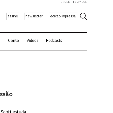
ENGLISH
ESPAÑOL
assine
newsletter
edição impressa
e
Gente
Vídeos
Podcasts
issão
i Scott estuda