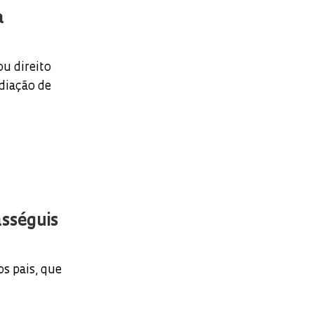
a
u direito
diação de
asséguis
s pais, que