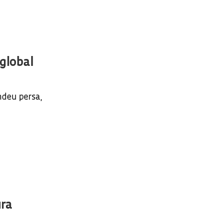
global
ndeu persa,
ura