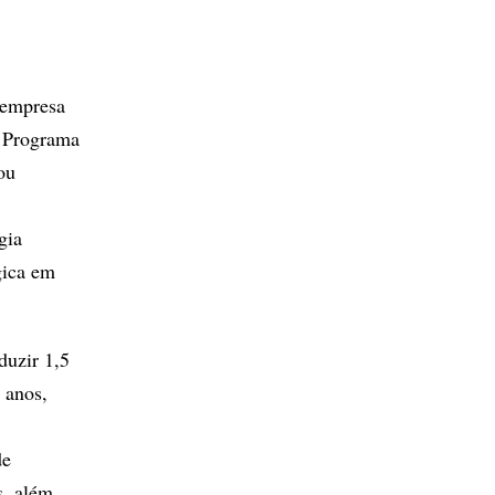
 empresa
o Programa
ou
gia
gica em
duzir 1,5
 anos,
de
s, além