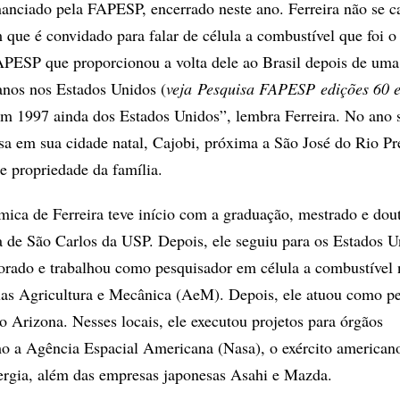
inanciado pela FAPESP, encerrado neste ano. Ferreira não se c
 que é convidado para falar de célula a combustível que foi o
APESP que proporcionou a volta dele ao Brasil depois de uma
anos nos Estados Unidos (
veja Pesquisa FAPESP edições 60 
m 1997 ainda dos Estados Unidos”, lembra Ferreira. No ano 
a em sua cidade natal, Cajobi, próxima a São José do Rio Pr
 propriedade da família.
ica de Ferreira teve início com a graduação, mestrado e dou
a de São Carlos da USP. Depois, ele seguiu para os Estados U
orado e trabalhou como pesquisador em célula a combustível 
xas Agricultura e Mecânica (AeM). Depois, ele atuou como p
Arizona. Nesses locais, ele executou projetos para órgãos
o a Agência Espacial Americana (Nasa), o exército american
ergia, além das empresas japonesas Asahi e Mazda.