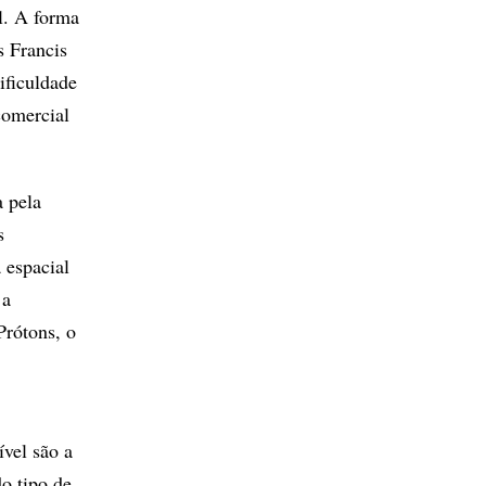
l. A forma
s Francis
ificuldade
comercial
a pela
s
 espacial
 a
rótons, o
ível são a
o tipo de