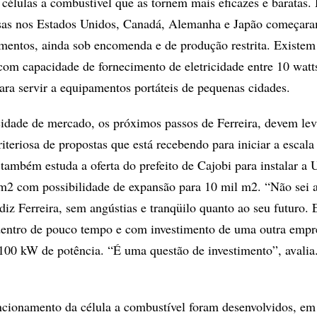
s células a combustível que as tornem mais eficazes e baratas
esas nos Estados Unidos, Canadá, Alemanha e Japão começar
mentos, ainda sob encomenda e de produção restrita. Existem
 com capacidade de fornecimento de eletricidade entre 10 watt
a servir a equipamentos portáteis de pequenas cidades.
dade de mercado, os próximos passos de Ferreira, devem le
iteriosa de propostas que está recebendo para iniciar a escala 
 também estuda a oferta do prefeito de Cajobi para instalar a 
m2 com possibilidade de expansão para 10 mil m2. “Não sei 
diz Ferreira, sem angústias e tranqüilo quanto ao seu futuro. 
dentro de pouco tempo e com investimento de uma outra empr
 100 kW de potência. “É uma questão de investimento”, avalia
ncionamento da célula a combustível foram desenvolvidos, em