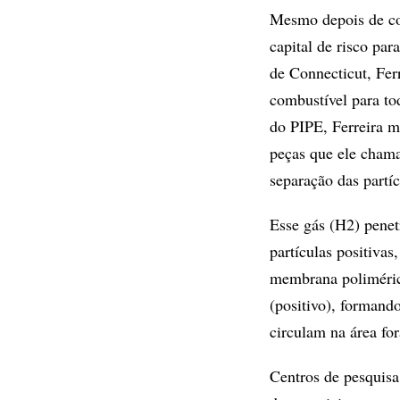
Mesmo depois de con
capital de risco pa
de Connecticut, Ferr
combustível para t
do PIPE, Ferreira m
peças que ele chama
separação das partí
Esse gás (H2) penet
partículas positivas
membrana polimérica
(positivo), formand
circulam na área fo
Centros de pesquisa