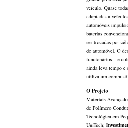
veículo. Quase toda
adaptadas a veícul
automóveis impulsio
baterias convencion
ser trocadas por cé
de automóvel. O des
funcionários – e co
ainda leva tempo e o
utiliza um combustí
O Projeto
Materiais Avançados
de Polímero Condut
Tecnológica em Pe
Investim
UniTech;