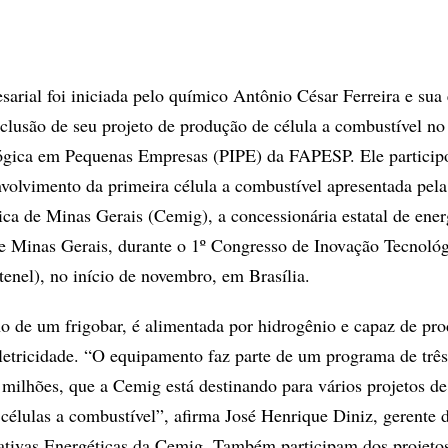
arial foi iniciada pelo químico Antônio César Ferreira e sua
clusão de seu projeto de produção de célula a combustível n
ógica em Pequenas Empresas (PIPE) da FAPESP. Ele particip
volvimento da primeira célula a combustível apresentada pela
a de Minas Gerais (Cemig), a concessionária estatal de ener
de Minas Gerais, durante o 1º Congresso de Inovação Tecnoló
tenel), no início de novembro, em Brasília.
o de um frigobar, é alimentada por hidrogênio e capaz de pro
letricidade. “O equipamento faz parte de um programa de três
milhões, que a Cemig está destinando para vários projetos de
células a combustível”, afirma José Henrique Diniz, gerente 
ativas Energéticas da Cemig. Também participam dos projeto