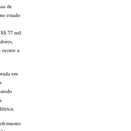
sas de
 no estado
US$ 77 mil
adores,
 ocorre a
ebrada em
a
catodo
a,
étrica.
volvimento