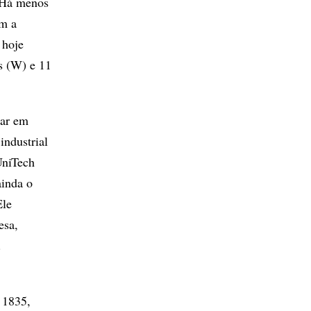
. Há menos
am a
 hoje
s (W) e 11
var em
industrial
UniTech
ainda o
Ele
esa,
.
 1835,