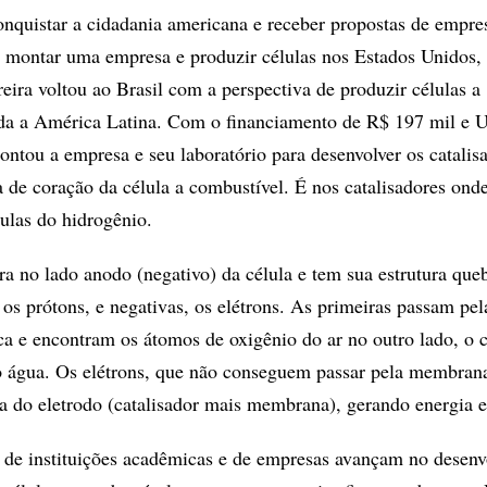
quistar a cidadania americana e receber propostas de empre
ra montar uma empresa e produzir células nos Estados Unidos,
eira voltou ao Brasil com a perspectiva de produzir células a
oda a América Latina. Com o financiamento de R$ 197 mil e 
ontou a empresa e seu laboratório para desenvolver os catalis
 de coração da célula a combustível. É nos catalisadores onde
culas do hidrogênio.
ra no lado anodo (negativo) da célula e tem sua estrutura qu
, os prótons, e negativas, os elétrons. As primeiras passam pel
 e encontram os átomos de oxigênio do ar no outro lado, o 
o água. Os elétrons, que não conseguem passar pela membran
ra do eletrodo (catalisador mais membrana), gerando energia el
 de instituições acadêmicas e de empresas avançam no desen