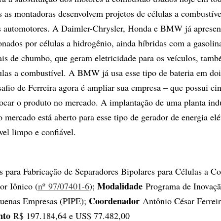
s as montadoras desenvolvem projetos de células a combustíve
os automotores. A Daimler-Chrysler, Honda e BMW já aprese
nados por células a hidrogênio, ainda híbridas com a gasolin
ais de chumbo, que geram eletricidade para os veículos, ta
lulas a combustível. A BMW já usa esse tipo de bateria em do
afio de Ferreira agora é ampliar sua empresa – que possui ci
locar o produto no mercado. A implantação de uma planta indu
 mercado está aberto para esse tipo de gerador de energia elé
vel limpo e confiável.
 para Fabricação de Separadores Bipolares para Células a C
Modalidade
or Iônico (
nº 97/07401-6
);
Programa de Inovaç
Coordenador
quenas Empresas (PIPE);
Antônio César Ferreir
ento
R$ 197.184,64 e US$ 77.482,00