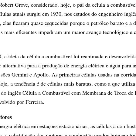
Robert Grove, considerado, hoje, o pai da célula a combustíve
lulas atuais surgiu em 1930, nos estudos do engenheiro inglê
 elas ficaram quase esquecidas porque o petróleo barato e a d
is mais eficientes impediram um maior avanço tecnológico e 
, a ideia da célula a combustível foi reanimada e desenvolvid
alternativa para a produção de energia elétrica e água para a
sões Gemini e Apollo. As primeiras células usadas na corrida
je, a tendência é de células mais baratas, como a que utiliza
do inglês Célula a Combustível com Membrana de Troca de P
volvido por Ferreira.
tores
rgia elétrica em estações estacionárias, as células a combust
a a substituição dos motores a combustão usados hoje em tod