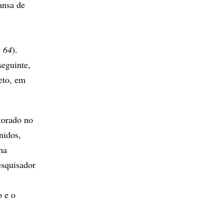
ansa de
e 64
).
seguinte,
eto, em
torado no
nidos,
na
esquisador
o e o