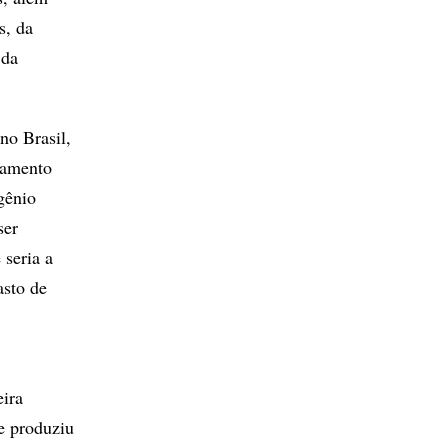
s, da
 da
no Brasil,
oamento
gênio
ser
 seria a
asto de
eira
le produziu