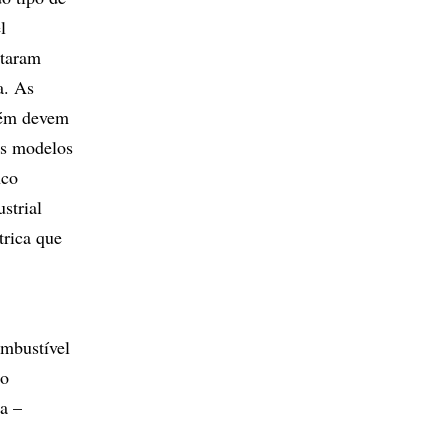
l
ntaram
a. As
mbém devem
is modelos
nco
strial
trica que
ombustível
ão
a –