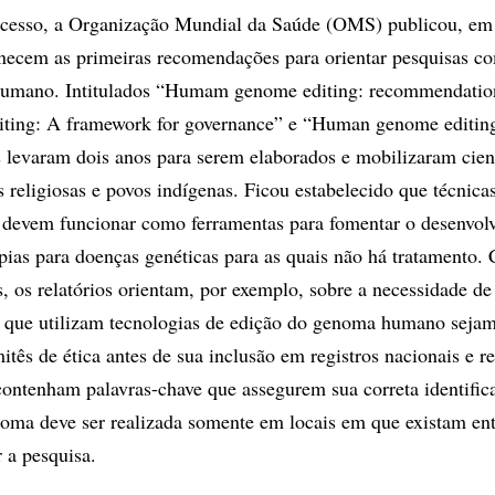
rocesso, a Organização Mundial da Saúde (OMS) publicou, em
necem as primeiras recomendações para orientar pesquisas c
umano. Intitulados “Humam genome editing: recommendatio
ing: A framework for governance” e “Human genome editing
os levaram dois anos para serem elaborados e mobilizaram cient
s religiosas e povos indígenas. Ficou estabelecido que técnica
evem funcionar como ferramentas para fomentar o desenvol
apias para doenças genéticas para as quais não há tratamento.
 os relatórios orientam, por exemplo, sobre a necessidade de 
s que utilizam tecnologias de edição do genoma humano sejam
tês de ética antes de sua inclusão em registros nacionais e re
 contenham palavras-chave que assegurem sua correta identific
oma deve ser realizada somente em locais em que existam en
r a pesquisa.