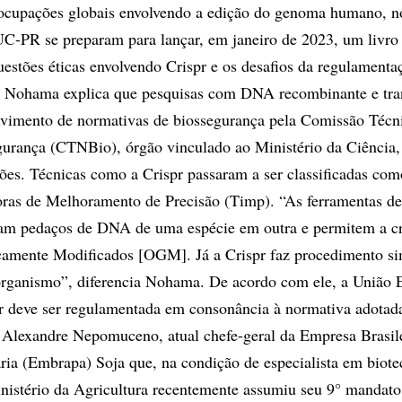
ocupações globais envolvendo a edição do genoma humano, no
C-PR se preparam para lançar, em janeiro de 2023, um livro 
stões éticas envolvendo Crispr e os desafios da regulament
a, Nohama explica que pesquisas com DNA recombinante e tra
lvimento de normativas de biossegurança pela Comissão Técn
gurança (CTNBio), órgão vinculado ao Ministério da Ciência,
ões. Técnicas como a Crispr passaram a ser classificadas com
oras de Melhoramento de Precisão (Timp). “As ferramentas 
am pedaços de DNA de uma espécie em outra e permitem a cr
amente Modificados [OGM]. Já a Crispr faz procedimento si
rganismo”, diferencia Nohama. De acordo com ele, a União 
r deve ser regulamentada em consonância à normativa adotad
exandre Nepomuceno, atual chefe-geral da Empresa Brasile
ia (Embrapa) Soja que, na condição de especialista em biote
nistério da Agricultura recentemente assumiu seu 9° mandato