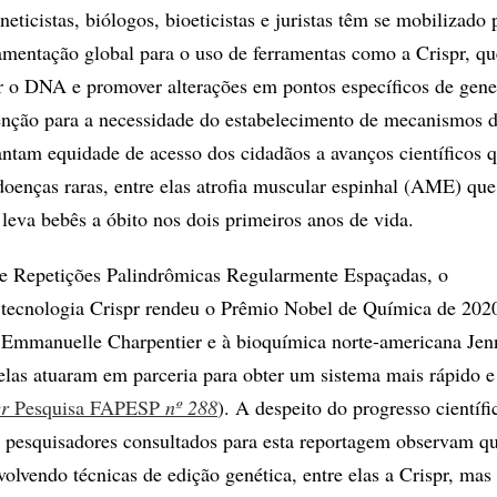
eticistas, biólogos, bioeticistas e juristas têm se mobilizado 
mentação global para o uso de ferramentas como a Crispr, que
ar o DNA e promover alterações em pontos específicos de gen
enção para a necessidade do estabelecimento de mecanismos 
ntam equidade de acesso dos cidadãos a avanços científicos 
doenças raras, entre elas atrofia muscular espinhal (AME) qu
 leva bebês a óbito nos dois primeiros anos de vida.
de Repetições Palindrômicas Regularmente Espaçadas, o
 tecnologia Crispr rendeu o Prêmio Nobel de Química de 202
a Emmanuelle Charpentier e à bioquímica norte-americana Jenn
as atuaram em parceria para obter um sistema mais rápido e 
er
Pesquisa FAPESP
nº 288
). A despeito do progresso científi
, pesquisadores consultados para esta reportagem observam q
volvendo técnicas de edição genética, entre elas a Crispr, mas