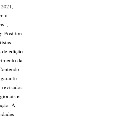
 2021,
om a
ns”,
: Position
istas,
s de edição
vimento da
 Contendo
garantir
 revisados
gionais e
ação. A
tidades