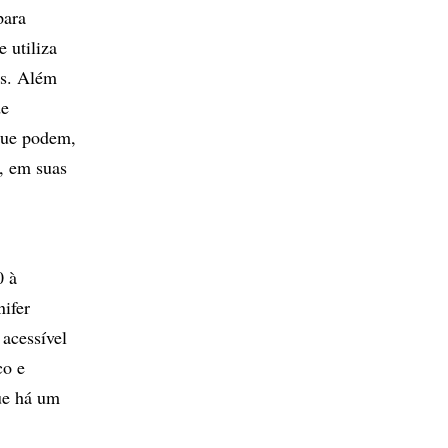
para
 utiliza
es. Além
de
que podem,
e, em suas
0 à
ifer
acessível
co e
ue há um