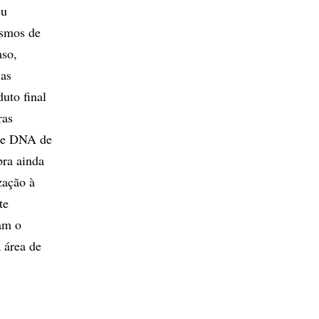
eu
ismos de
aso,
las
uto final
ras
ste DNA de
bra ainda
zação à
te
am o
 área de