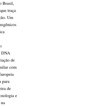
 Brasil,
que traça
ação. Um
nsgênicos
ica
o
de DNA
iação de
milar com
Europeia
a para
ira de
cnologia e
 na