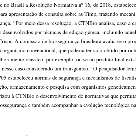
 no Brasil a Resolução Normativa nº 16, de 2018, estabelec
 para apresentação de consulta sobre as Timp, trazendo mecan
rança. “Por meio dessa resolução, a CTNBio analisa, caso a c
s desenvolvidos por técnicas de edição gênica, incluindo aque
rispr. A comissão de biossegurança brasileira avalia se o prod
 organismo convencional, que poderia ter sido obtido por out
horamento clássico, por exemplo, ou se no produto final exi
o nesse caso considerado um transgênico.” O pesquisador lem
/05 estabeleceu normas de segurança e mecanismos de fiscali
ção, armazenamento e pesquisa com organismos geneticamen
orizou à CTNBio o desenvolvimento de normativas que permit
iossegurança e também acompanhar a evolução tecnológica na