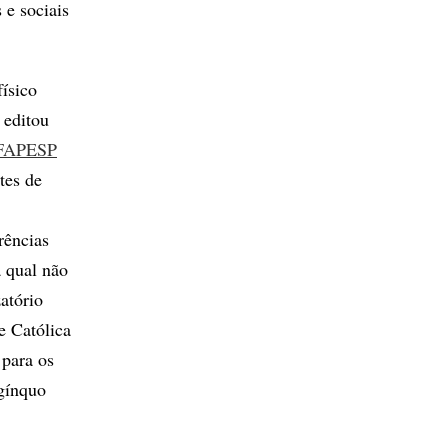
 e sociais
ísico
 editou
 FAPESP
tes de
rências
a qual não
atório
e Católica
para os
ngínquo