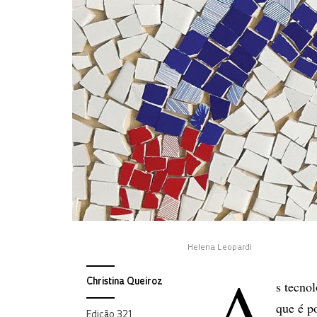
Helena Leopardi
A
Christina Queiroz
s tecno
que é p
Edição 321