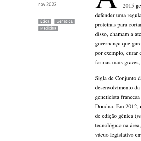
2015 gen
nov 2022
defender uma regula
Ética
Genética
proteínas para cort
Medicina
disso, chamam a at
governança que gara
por exemplo, curar 
formas mais graves,
Sigla de Conjunto 
desenvolvimento da
geneticista frances
Doudna. Em 2012, el
de edição gênica (
v
tecnológico na área
vácuo legislativo en