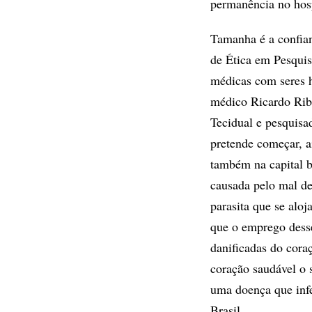
permanência no hosp
Tamanha é a confian
de Ética em Pesquis
médicas com seres 
médico Ricardo Ribe
Tecidual e pesquis
pretende começar, a
também na capital b
causada pelo mal d
parasita que se alo
que o emprego desse
danificadas do cor
coração saudável o s
uma doença que infe
Brasil.