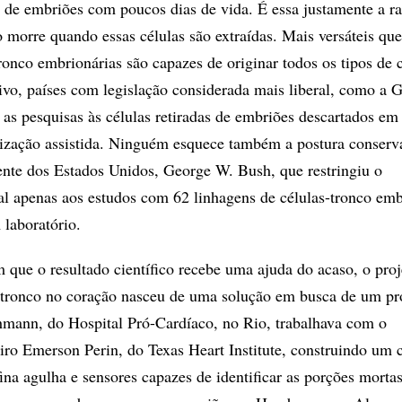
s de embriões com poucos dias de vida. É essa justamente a r
 morre quando essas células são extraídas. Mais versáteis que
tronco embrionárias são capazes de originar todos os tipos de 
ivo, países com legislação considerada mais liberal, como a G
 as pesquisas às células retiradas de embriões descartados em
ilização assistida. Ninguém esquece também a postura conserv
ente dos Estados Unidos, George W. Bush, que restringiu o
al apenas aos estudos com 62 linhagens de células-tronco emb
 laboratório.
que o resultado científico recebe uma ajuda do acaso, o proj
s-tronco no coração nasceu de uma solução em busca de um p
ann, do Hospital Pró-Cardíaco, no Rio, trabalhava com o
eiro Emerson Perin, do Texas Heart Institute, construindo um c
ina agulha e sensores capazes de identificar as porções morta