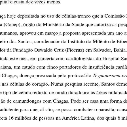
ital e custa dez vezes menos.
ça hoje depositada no uso de células-tronco que a Comissão
a (Conep), órgão do Ministério da Saúde que autoriza as pesq
humanos, aprovou em março a proposta apresentada um ano a
iro dos Santos, coordenador do Instituto do Milênio de Bioe
ador da Fundação Oswaldo Cruz (Fiocruz) em Salvador, Bahia.
inda este mês, em parceria com cardiologistas do Hospital San
aiana, um estudo com cinco portadores de insuficiência cardí
e Chagas, doença provocada pelo protozoário
Trypanosoma cr
ja nas células do coração. Numa pesquisa recente, Santos dem
 tipo de célula reduziu de modo duradouro as áreas inflamad
ação de camundongos com Chagas. Pode ser essa uma forma d
uficiente para que, aí sim, se possa combater o parasita, cau
cta 16 milhões de pessoas na América Latina, dos quais 6 m