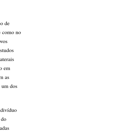
po de
de como no
ovos
studos
aterais
to em
am as
e um dos
ndivíduo
 do
madas