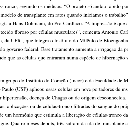
as-tronco, segundo os médicos. “O projeto só andou rápido po
modelo de transplante em ratos quando iniciamos o trabalho”
ogista Hans Dohmann, do Pró-Cardíaco. “A impressão é que a
 tecido fibroso por células musculares”, comenta Antonio Car
 da UFRJ, que integra o Instituto do Milênio de Bioengenha
elo governo federal. Esse tratamento aumenta a irrigação da pa
ndo que as células que entraram numa espécie de hibernação 
 grupo do Instituto do Coração (Incor) e da Faculdade de M
 Paulo (USP) aplicou essas células em nove portadores de ins
or hipertensão, doença de Chagas ou de origem desconhecida.
tas: aplicações ou de células-tronco filtradas do sangue do pró
de um hormônio que estimula a liberação de células-tronco d
gue. Quatro meses depois, três saíram da fila de transplante c