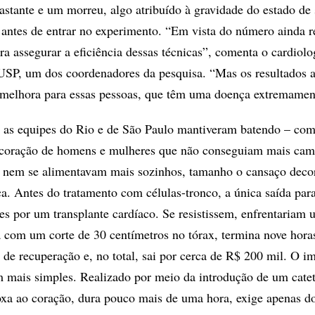
stante e um morreu, algo atribuído à gravidade do estado de
antes de entrar no experimento. “Em vista do número ainda re
ra assegurar a eficiência dessas técnicas”, comenta o cardiolo
USP, um dos coordenadores da pesquisa. “Mas os resultados
 melhora para essas pessoas, que têm uma doença extremament
 as equipes do Rio e de São Paulo mantiveram batendo – com
o coração de homens e mulheres que não conseguiam mais cam
a nem se alimentavam mais sozinhos, tamanho o cansaço deco
ca. Antes do tratamento com células-tronco, a única saída para
es por um transplante cardíaco. Se resistissem, enfrentariam
 com um corte de 30 centímetros no tórax, termina nove hora
 de recuperação e, no total, sai por cerca de R$ 200 mil. O i
m mais simples. Realizado por meio da introdução de um cate
coxa ao coração, dura pouco mais de uma hora, exige apenas do