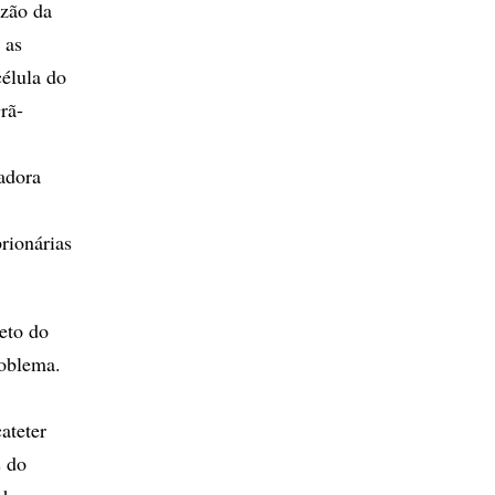
azão da
 as
célula do
rã-
adora
rionárias
eto do
roblema.
ateter
s do