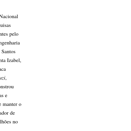
 Nacional
uisas
ntes pelo
ngenharia
 Santos
ta Izabel,
aca
uzi
,
onstrou
as e
e manter o
sador de
ilhões no