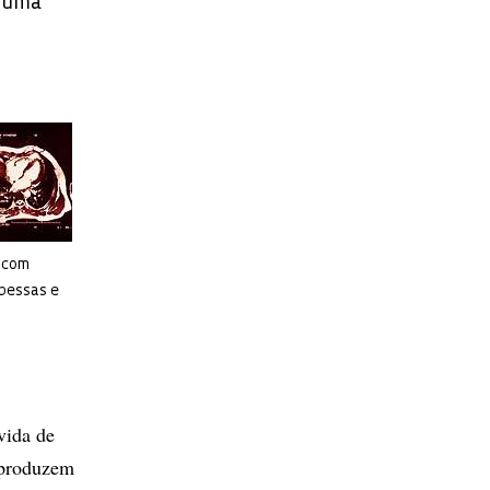
, uma
 com
pessas e
vida de
 produzem