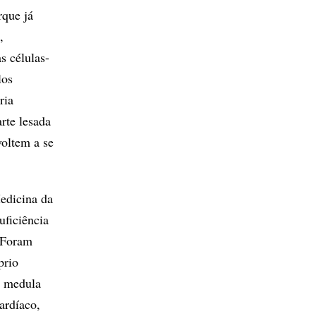
rque já
,
s células-
los
ria
rte lesada
voltem a se
edicina da
uficiência
 Foram
prio
a medula
ardíaco,