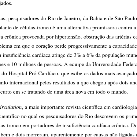
jados.
tas, pesquisadores do Rio de Janeiro, da Bahia e de São Paulo
lante de células-tronco é uma alternativa promissora contra a
ca crônica provocada por hipertensão, obstrução das artérias c
blema em que o coração perde progressivamente a capacidade
 insuficiência cardíaca atinge de 3% a 6% da população mund
hões e 10 milhões de pessoas. A equipe da Universidade Feder
 do Hospital Pró-Cardíaco, que exibe os dados mais avançado
nfo internacional pelos resultados a que chegou após dois an
 curto em se tratando de uma área nova em todo o mundo.
rculation
, a mais importante revista científica em cardiologia
científico no qual os pesquisadores do Rio descrevem os prim
las-tronco em portadores de insuficiência cardíaca crônica. D
 bem e dois morreram, aparentemente por causas não ligadas 