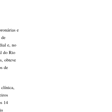
oronárias e
 de
ial e, no
al do Rio
s, obteve
os de
 clínica,
eiros
os 14
às