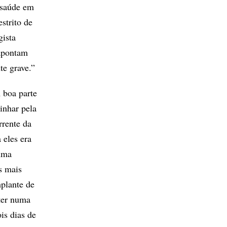
 saúde em
strito de
gista
 apontam
e grave.”
 boa parte
inhar pela
rrente da
 eles era
 uma
s mais
mplante de
ter numa
is dias de