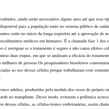
ultados, ainda serão necessários alguns anos até que esse ti
 disponível para a população tanto no sistema público de saú
ntos estão no início da longa trajetória até a aprovação de n
ocedimentos médicos em humanos. É a chamada fase 1 dos e
ivo é averiguar se o tratamento é seguro e não causa efeitos col
utras duas etapas, em que se analisam a eficácia do tratamen
 milhares de pessoas.Os pesquisadores brasileiros contornar
ociadas ao uso dessas células porque trabalharam com soment
.
ronco adultas, produzidas pela medula dos ossos do próprio i
tarde no transplante. Desse modo, evitaram a polêmica acerca
po dessas células, as células-tronco embrionárias, assim cha