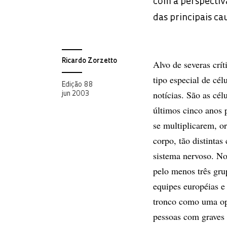
com a perspectiva
das principais c
Ricardo Zorzetto
Alvo de severas crít
tipo especial de cél
Edição 88
notícias. São as cél
jun 2003
últimos cinco anos 
se multiplicarem, or
corpo, tão distinta
sistema nervoso. No
pelo menos três gru
equipes européias e
tronco como uma opç
pessoas com graves