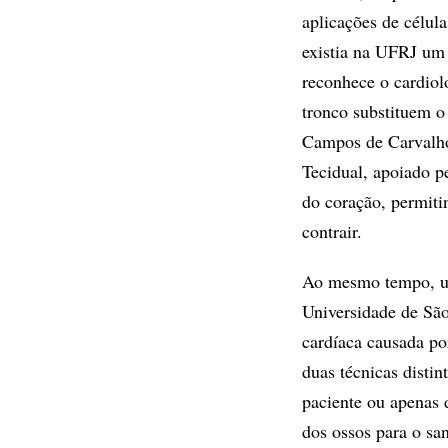
aplicações de célul
existia na UFRJ um 
reconhece o cardiol
tronco substituem o
Campos de Carvalho,
Tecidual, apoiado p
do coração, permiti
contrair.
Ao mesmo tempo, um
Universidade de São
cardíaca causada p
duas técnicas distin
paciente ou apenas 
dos ossos para o san