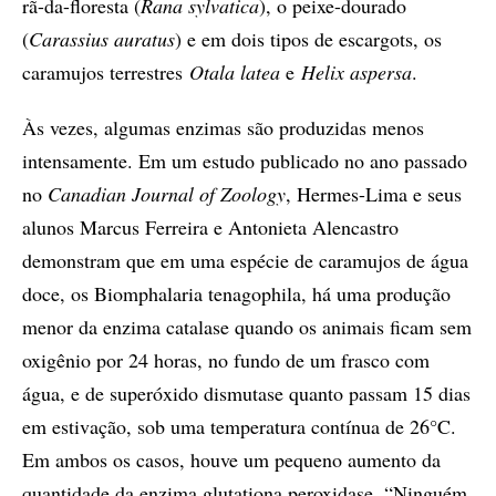
rã-da-floresta (
Rana sylvatica
), o peixe-dourado
(
Carassius auratus
) e em dois tipos de escargots, os
caramujos terrestres
Otala latea
e
Helix aspersa
.
Às vezes, algumas enzimas são produzidas menos
intensamente. Em um estudo publicado no ano passado
no
Canadian Journal of Zoology
, Hermes-Lima e seus
alunos Marcus Ferreira e Antonieta Alencastro
demonstram que em uma espécie de caramujos de água
doce, os Biomphalaria tenagophila, há uma produção
menor da enzima catalase quando os animais ficam sem
oxigênio por 24 horas, no fundo de um frasco com
água, e de superóxido dismutase quanto passam 15 dias
em estivação, sob uma temperatura contínua de 26°C.
Em ambos os casos, houve um pequeno aumento da
quantidade da enzima glutationa peroxidase. “Ninguém