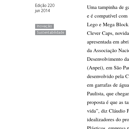
Uma tampinha de gar
Edição 220
jun 2014
e é compatível com
Lego e Mega Block.
Inovação
Clever Caps, novid
Sustentabilidade
apresentada em abri
da Associação Naci
Desenvolvimento da
(Anpei), em São Pa
desenvolvido pela C
em garrafas de água
Paulista, que cheg
proposta é que as 
vida”, diz Cláudio 
idealizadores do pr
Plásticos, empresa 