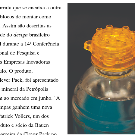
rafa que se encaixa a outra
 blocos de montar como
 Assim são descritas as
ade do
design
brasileiro
l durante a 14ª Conferência
onal de Pesquisa e
s Empresas Inovadoras
ulo. O produto,
lever Pack, foi apresentado
 mineral da Petrópolis
am ao mercado em junho. “A
tampas ganhem uma nova
Patrick Vollers, um dos
oduto e sócio da Bauen
parceira da Clever Pack no