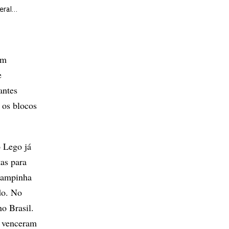
neral…
am
e
antes
 os blocos
o Lego já
tas para
 tampinha
do. No
no Brasil.
s venceram