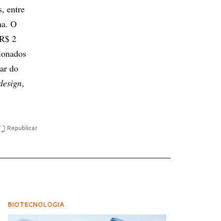
, entre
ha. O
 R$ 2
ionados
ar do
design
,
Republicar