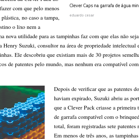
Clever Caps na garrafa de água mi
a fazer com que pelo menos
plástica, no caso a tampa,
eduardo cesar
stino o lixo nem a
a nova utilidade para as tampinhas faz com que elas não sej
a Henry Suzuki, consultor na área de propriedade intelectual 
inhas. Ele descobriu que existiam mais de 30 projetos semelh
cos de patentes pelo mundo, mas nenhum era compatível com
Depois de verificar que as patentes d
haviam expirado, Suzuki abriu as por
que a Clever Pack criasse a primeira
de garrafa compatível com o brinque
total, foram registradas sete patentes 
Em menos de três anos, as tampinha