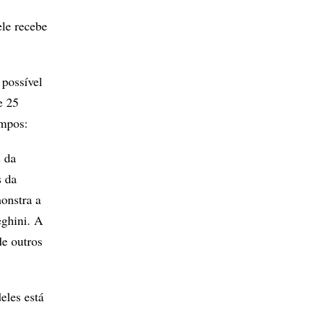
le recebe
 possível
e 25
ampos:
s da
s da
onstra a
eghini. A
de outros
eles está