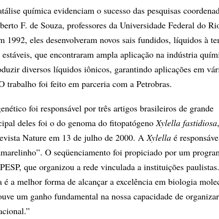
catálise química evidenciam o sucesso das pesquisas coordena
berto F. de Souza, professores da Universidade Federal do R
1992, eles desenvolveram novos sais fundidos, líquidos à t
 estáveis, que encontraram ampla aplicação na indústria quím
duzir diversos líquidos iônicos, garantindo aplicações em vár
O trabalho foi feito em parceria com a Petrobras.
ético foi responsável por três artigos brasileiros de grande
cipal deles foi o do genoma do fitopatógeno
Xylella fastidiosa
revista Nature em 13 de julho de 2000. A
Xylella
é responsáve
“amarelinho”. O seqüenciamento foi propiciado por um progra
ESP, que organizou a rede vinculada a instituições paulistas
sa é a melhor forma de alcançar a excelência em biologia molec
uve um ganho fundamental na nossa capacidade de organizar
acional.”