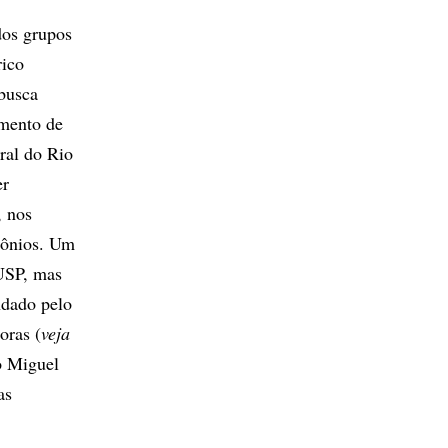
dos grupos
rico
 busca
amento de
ral do Rio
er
, nos
urônios. Um
 USP, mas
ndado pelo
oras (
veja
o Miguel
as