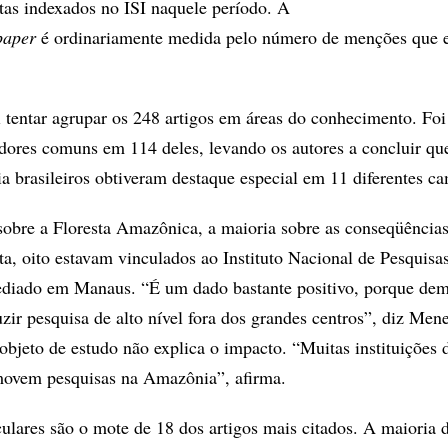
tas indexados no ISI naquele período. A
paper
é ordinariamente medida pelo número de menções que e
i tentar agrupar os 248 artigos em áreas do conhecimento. Foi
ores comuns em 114 deles, levando os autores a concluir qu
ia brasileiros obtiveram destaque especial em 11 diferentes c
 sobre a Floresta Amazônica, a maioria sobre as conseqüência
ta, oito estavam vinculados ao Instituto Nacional de Pesquisa
ediado em Manaus. “É um dado bastante positivo, porque dem
zir pesquisa de alto nível fora dos grandes centros”, diz Men
bjeto de estudo não explica o impacto. “Muitas instituições 
ovem pesquisas na Amazônia”, afirma.
ulares são o mote de 18 dos artigos mais citados. A maioria d