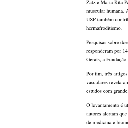
Zatz e Maria Rita P
muscular humana. A
USP também contrib
hermafroditismo.
Pesquisas sobre doe
responderam por 14 
Gerais, a Fundação
Por fim, três artigo
vasculares revelara
estudos com grandes
O levantamento é úti
autores alertam que
de medicina e biome