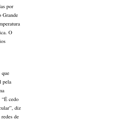
das por
io Grande
emperatura
ica. O
ios
, que
l pela
ma
. “É cedo
ular”, diz
 redes de