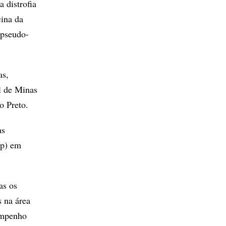
 distrofia
ina da
 pseudo-
as,
l de Minas
o Preto.
as
sp) em
as os
s na área
empenho