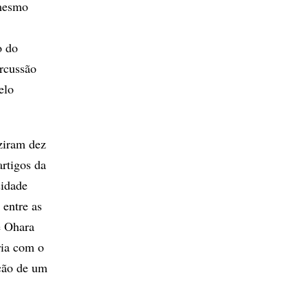
 mesmo
o do
rcussão
elo
ziram dez
rtigos da
sidade
 entre as
e Ohara
ria com o
ação de um