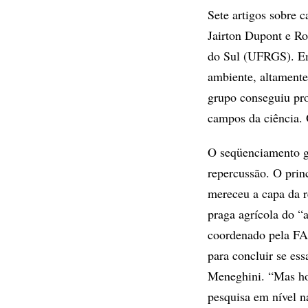
Sete artigos sobre 
Jairton Dupont e Ro
do Sul (UFRGS). Em 
ambiente, altamente
grupo conseguiu pro
campos da ciência. 
O seqüenciamento gen
repercussão. O prin
mereceu a capa da 
praga agrícola do 
coordenado pela FAP
para concluir se es
Meneghini. “Mas ho
pesquisa em nível n