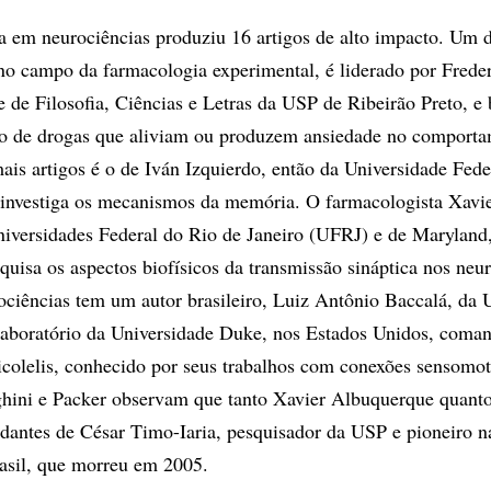
ra em neurociências produziu 16 artigos de alto impacto. Um 
no campo da farmacologia experimental, é liderado por Frede
e de Filosofia, Ciências e Letras da USP de Ribeirão Preto, e
to de drogas que aliviam ou produzem ansiedade no comport
ais artigos é o de Iván Izquierdo, então da Universidade Fede
 investiga os mecanismos da memória. O farmacologista Xavi
iversidades Federal do Rio de Janeiro (UFRJ) e de Maryland
quisa os aspectos biofísicos da transmissão sináptica nos ne
ociências tem um autor brasileiro, Luiz Antônio Baccalá, da
laboratório da Universidade Duke, nos Estados Unidos, coma
icolelis, conhecido por seus trabalhos com conexões sensomot
hini e Packer observam que tanto Xavier Albuquerque quant
udantes de César Timo-Iaria, pesquisador da USP e pioneiro n
asil, que morreu em 2005.