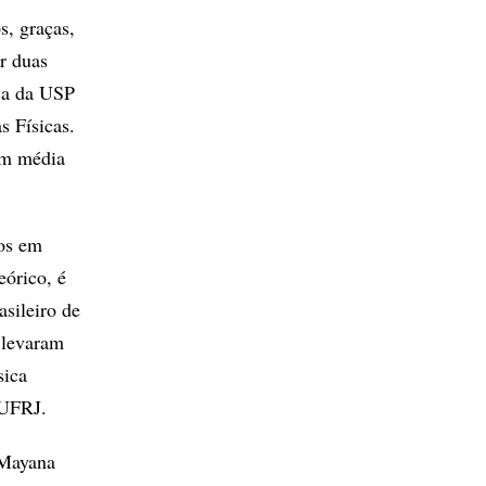
s, graças,
r duas
ica da USP
s Físicas.
em média
dos em
eórico, é
asileiro de
 levaram
sica
 UFRJ.
 Mayana