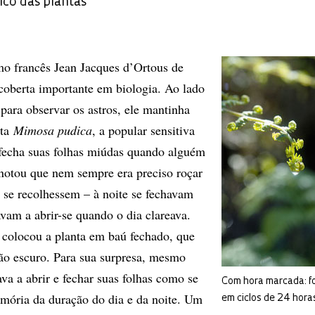
ico das plantas
o francês Jean Jacques d’Ortous de
oberta importante em biologia. Ao lado
para observar os astros, ele mantinha
nta
Mimosa pudica
, a popular sensitiva
fecha suas folhas miúdas quando alguém
notou que nem sempre era preciso roçar
e se recolhessem – à noite se fechavam
avam a abrir-se quando o dia clareava.
e colocou a planta em baú fechado, que
o escuro. Para sua surpresa, mesmo
va a abrir e fechar suas folhas como se
Com hora marcada: f
mória da duração do dia e da noite. Um
em ciclos de 24 hora