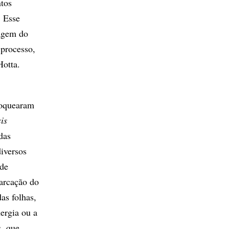
ntos
. Esse
nagem do
processo,
Hotta.
loquearam
is
das
iversos
 de
arcação do
as folhas,
ergia ou a
s, que