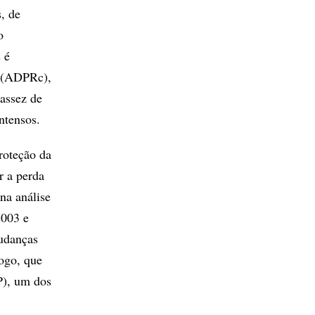
, de
o
 é
a (ADPRc),
cassez de
intensos.
roteção da
r a perda
na análise
2003 e
udanças
logo, que
P), um dos