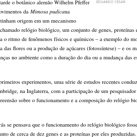
tarde o botânico alemão Wilhelm Pfeffer
EDUARDO CESAR
movimentos da
Mimosa pudica
na
e tinham origem em um mecanismo
o chamado relógio biológico, um conjunto de genes, proteínas 
la o ritmo de fenômenos físicos e químicos – a exemplo do m
ra das flores ou a produção de açúcares (fotossíntese) – e os
nças no ambiente como a duração do dia ou a mudança das e
primeiros experimentos, uma série de estudos recentes condu
bridge, na Inglaterra, com a participação de um pesquisador 
reensão sobre o funcionamento e a composição do relógio bi
ás se pensava que o funcionamento do relógio biológico foss
nto de cerca de dez genes e as proteínas por eles produzidas.