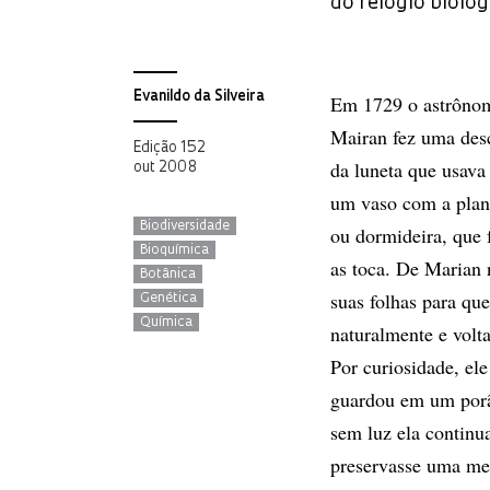
do relógio biológ
Evanildo da Silveira
Em 1729 o astrônom
Mairan fez uma desc
Edição 152
da luneta que usava 
out 2008
um vaso com a pla
Biodiversidade
ou dormideira, que 
Bioquímica
as toca. De Marian 
Botânica
suas folhas para qu
Genética
Química
naturalmente e volt
Por curiosidade, el
guardou em um porã
sem luz ela continua
preservasse uma me