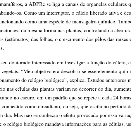
 mamíferos, a ADPRc se liga a canais de organelas celulares 
brindo-os. Como um interruptor, o cálcio liberado ativa e de
, funcionando como uma espécie de mensageiro químico. Tamb
uncionava da mesma forma nas plantas, controlando a abertura
s (estômatos) das folhas, o crescimento dos pêlos das raízes 
s.
u seu doutorado interessado em investigar a função do cálcio, 
vegetais. “Meu objetivo era descobrir se esse elemento quím
ionamento do relógio biológico”, explica. Estudos anteriores 
lcio nas células das plantas variam no decorrer do dia, aumen
ixando no escuro, em um padrão que se repete a cada 24 horas
é conhecido como circadiano, ou seja, que oscila no período d
dia. Mas não se conhecia o efeito provocado por essa variaç
e o relógio biológico mandava informações para as células, u