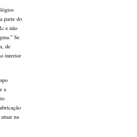
lógios
a parte do
c e não
igma.” Se
s, de
 interior
empo
e a
ito
abricação
 atuar na