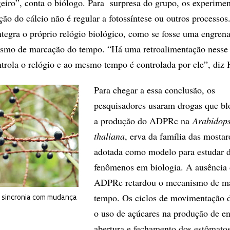
iro”, conta o biólogo. Para surpresa do grupo, os experime
ão do cálcio não é regular a fotossíntese ou outros processos
tegra o próprio relógio biológico, como se fosse uma engre
ismo de marcação do tempo. “Há uma retroalimentação nesse 
trola o relógio e ao mesmo tempo é controlada por ele”, diz 
Para chegar a essa conclusão, os
pesquisadores usaram drogas que b
a produção do ADPRc na
Arabidops
thaliana
, erva da família das mostar
adotada como modelo para estudar d
fenômenos em biologia. A ausência
ADPRc retardou o mecanismo de m
tempo. Os ciclos de movimentação d
m sincronia com mudança
o uso de açúcares na produção de en
abertura e fechamento dos estômato