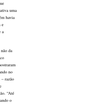
que
sativa uma
ém havia
 e
e a
e não da
ico
mostraram
tando no
 – razão
e
ão. “Até
sando o