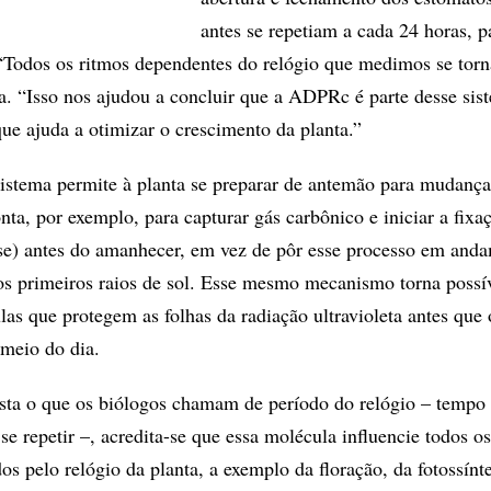
antes se repetiam a cada 24 horas, 
 “Todos os ritmos dependentes do relógio que medimos se tor
ta. “Isso nos ajudou a concluir que a ADPRc é parte desse sis
e ajuda a otimizar o crescimento da planta.”
sistema permite à planta se preparar de antemão para mudança
nta, por exemplo, para capturar gás carbônico e iniciar a fixa
ese) antes do amanhecer, em vez de pôr esse processo em and
os primeiros raios de sol. Esse mesmo mecanismo torna possív
as que protegem as folhas da radiação ultravioleta antes que 
 meio do dia.
a o que os bió­logos chamam de período do relógio – tempo
e repetir –, acredita-se que essa molécula influencie todos o
os pelo relógio da planta, a exemplo da floração, da fotossínt