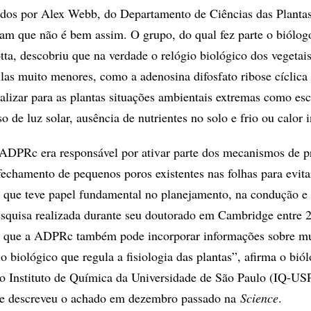
ados por Alex Webb, do Departamento de Ciências das Plantas
m que não é bem assim. O grupo, do qual fez parte o biólog
tta, descobriu que na verdade o relógio biológico dos vegetais
las muito menores, como a adenosina difosfato ribose cíclic
nalizar para as plantas situações ambientais extremas como es
so de luz solar, ausência de nutrientes no solo e frio ou calor 
ADPRc era responsável por ativar parte dos mecanismos de p
 fechamento de pequenos poros existentes nas folhas para evita
, que teve papel fundamental no planejamento, na condução e 
esquisa realizada durante seu doutorado em Cambridge entre 
 que a ADPRc também pode incorporar informações sobre m
o biológico que regula a fisiologia das plantas”, afirma o bió
o Instituto de Química da Universidade de São Paulo (IQ-US
que descreveu o achado em dezembro passado na
Science
.