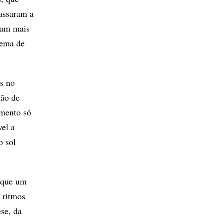
passaram a
nam mais
tema de
s no
ção de
amento só
el a
o sol
 que um
s ritmos
ese, da