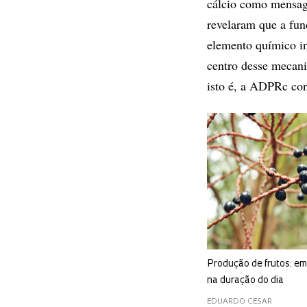
cálcio como mensage
revelaram que a funç
elemento químico in
centro desse mecan
isto é, a ADPRc con
Produção de frutos: e
na duração do dia
EDUARDO CESAR