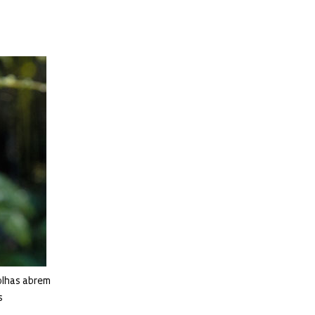
olhas abrem
s