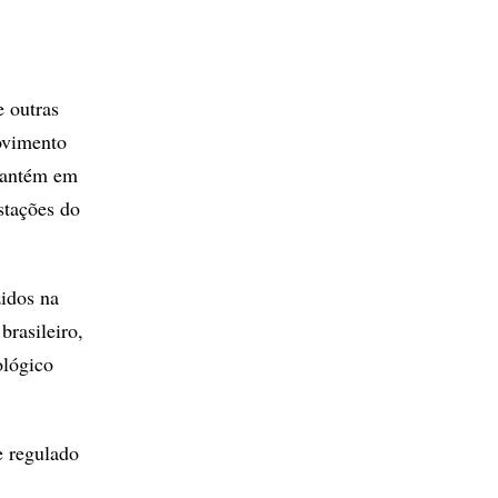
e outras
ovimento
 mantém em
stações do
zidos na
brasileiro,
ológico
e regulado